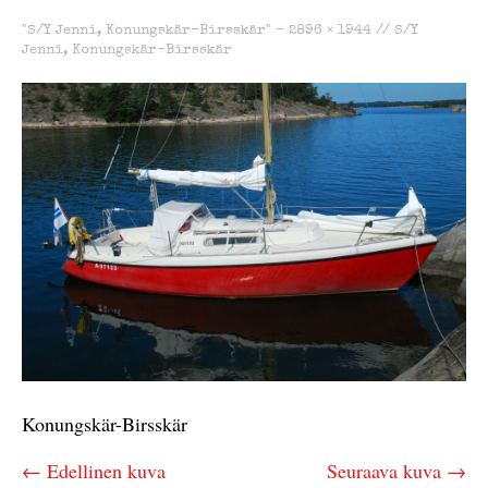
"S/Y Jenni, Konungskär-Birsskär" -
2896 × 1944
//
S/Y
Jenni, Konungskär-Birsskär
Konungskär-Birsskär
← Edellinen kuva
Seuraava kuva →