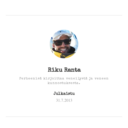
Riku Ranta
Perheenisä kirjoittaa veneilystä ja veneen
kunnostuksesta.
Julkaistu
31.7.2013