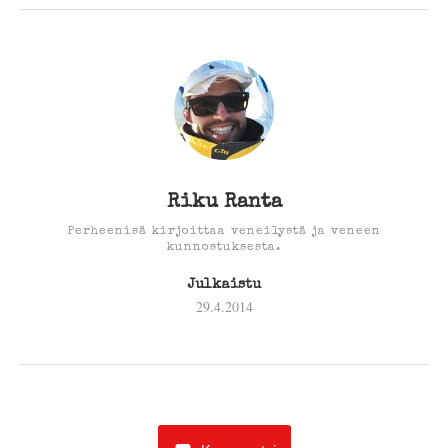
Riku Ranta
Perheenisä kirjoittaa veneilystä ja veneen
kunnostuksesta.
Julkaistu
29.4.2014