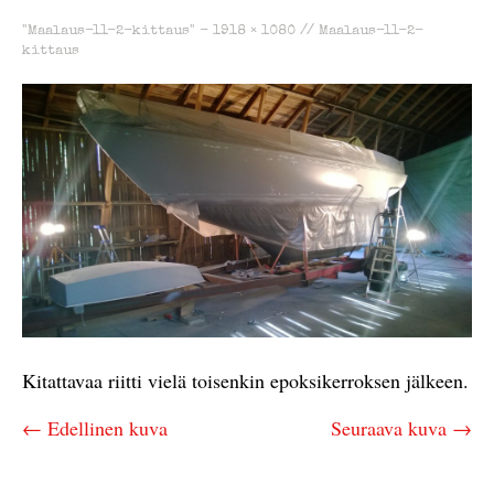
"Maalaus-11-2-kittaus" -
1918 × 1080
//
Maalaus-11-2-
kittaus
Kitattavaa riitti vielä toisenkin epoksikerroksen jälkeen.
← Edellinen kuva
Seuraava kuva →