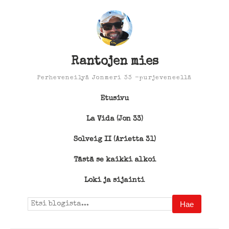
Rantojen mies
Perheveneilyä Jonmeri 33 -purjeveneellä
Etusivu
La Vida (Jon 33)
Solveig II (Arietta 31)
Tästä se kaikki alkoi
Loki ja sijainti
Search
for: