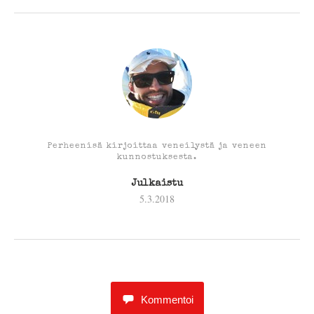
Perheenisä kirjoittaa veneilystä ja veneen
kunnostuksesta.
Julkaistu
5.3.2018
Kommentoi