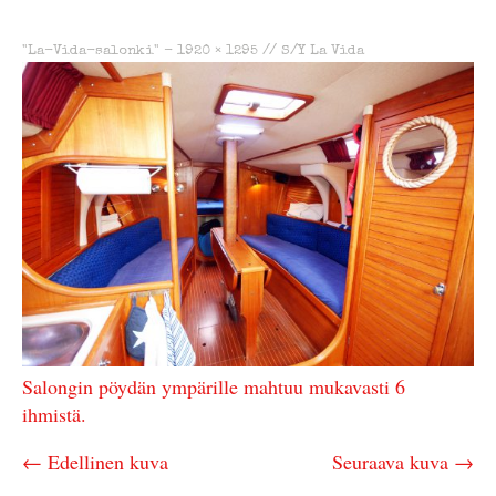
"La-Vida-salonki" -
1920 × 1295
//
S/Y La Vida
Salongin pöydän ympärille mahtuu mukavasti 6
ihmistä.
← Edellinen kuva
Seuraava kuva →