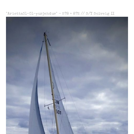
"Arietta31-01-purjehdus" -
578 × 872
//
S/Y Solveig II