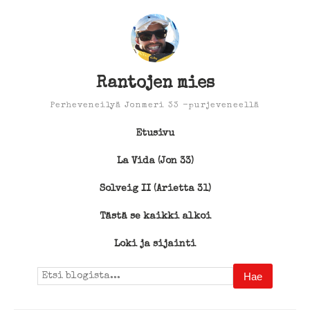
Rantojen mies
Perheveneilyä Jonmeri 33 -purjeveneellä
Etusivu
La Vida (Jon 33)
Solveig II (Arietta 31)
Tästä se kaikki alkoi
Loki ja sijainti
Search
for: