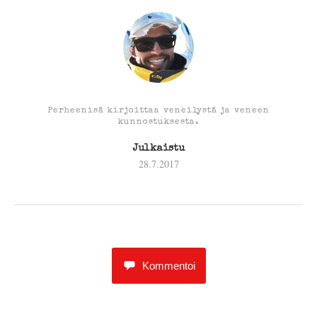
Perheenisä kirjoittaa veneilystä ja veneen
kunnostuksesta.
Julkaistu
28.7.2017
Kommentoi