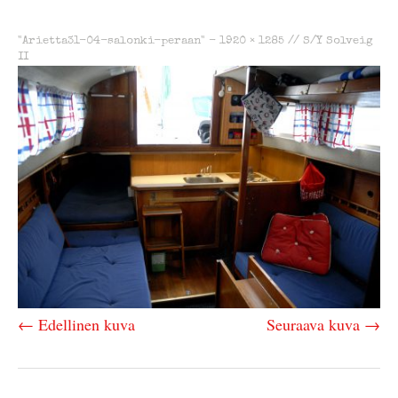
"Arietta31-04-salonki-peraan" -
1920 × 1285
//
S/Y Solveig
II
← Edellinen kuva
Seuraava kuva →