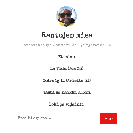
Rantojen mies
Perheveneilyä Jonmeri 33 -purjeveneellä
Etusivu
La Vida (Jon 33)
Solveig II (Arietta 31)
Tästä se kaikki alkoi
Loki ja sijainti
Search
for: