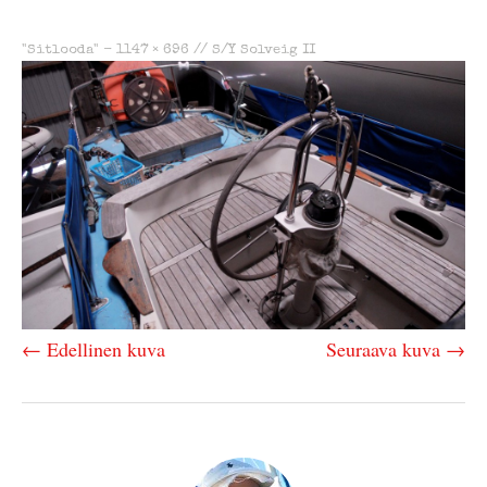
"Sitlooda" -
1147 × 696
//
S/Y Solveig II
← Edellinen kuva
Seuraava kuva →