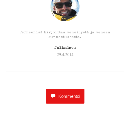
Perheenisä kirjoittaa veneilystä ja veneen
kunnostuksesta.
Julkaistu
29.4.2014
Kommentoi