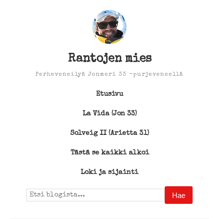
Rantojen mies
Perheveneilyä Jonmeri 33 -purjeveneellä
Etusivu
La Vida (Jon 33)
Solveig II (Arietta 31)
Tästä se kaikki alkoi
Loki ja sijainti
Search
for: