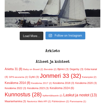
Follow on Instagram
Load More...
Arkisto
Aiheet ja kohteet
Arietta 31 (8)
Björkö (3)
Degerby (3)
Göta kanal
Baby on Board (2)
Benskär (2)
Jonmeri 33 (32)
(4)
Gyltö (3)
GPS-seuranta (2)
Katanpää (2)
Kesäloma 2014 (8)
Kesäloma 2018 (3)
Kesäloma 2020 (3)
Kesäloma 2017 (2)
Kesäloma 2024 (6)
Kesäloma 2022 (3)
Kesäloma 2023 (3)
Kunnostus (28)
Laskut ja nostot (13)
kytkentäkaavio (2)
Maarianhamina (3)
Navionics Web API (2)
Pähkinäinen (2)
Panoraama (1)