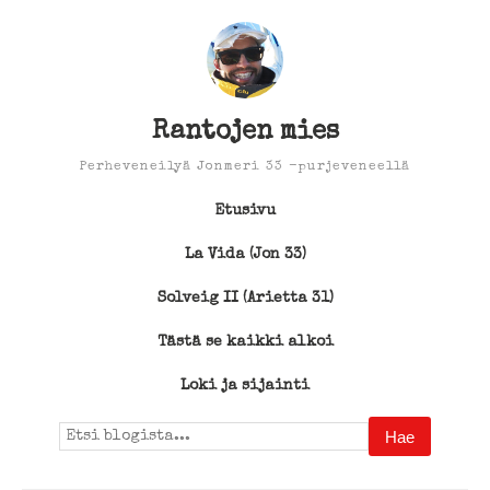
Rantojen mies
Perheveneilyä Jonmeri 33 -purjeveneellä
Etusivu
La Vida (Jon 33)
Solveig II (Arietta 31)
Tästä se kaikki alkoi
Loki ja sijainti
Search
for: