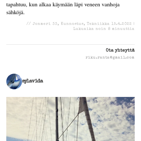
tapahtuu, kun alkaa käymään läpi veneen vanhoja
sähköjä.
//
Jonmeri 33
,
Kunnostus
,
Tekniikka
15.4.2022
|
Lukuaika noin
8
minuuttia
Ota yhteyttä
riku.ranta@gmail.com
sylavida