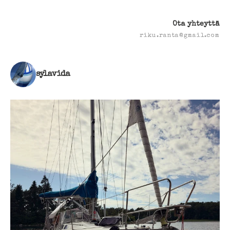
Ota yhteyttä
riku.ranta@gmail.com
sylavida