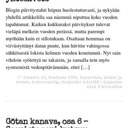
Blogin päivitystahti hiipuu huolestuttavasti, ja nykyään
yhdellä artikkelilla saa näemmä niputtua koko vuoden
tapahtumat. Kaiken kukkuraksi päivitykset tulevat
vieläpä melkein vuoden perässä, mutta parempi
myöhään kuin ei silloinkaan. Osaltaan hommaa on
viivästyttänyt datan puute, kun hävitin vahingossa
sähköisestä lokista kolmen vuoden konetunnit. Nyt sain
vihdoin syötettyä ne takaisin, ja samalla tein myös
systeemistä vedenpitävämmän, ettei […]
//
Jonmeri 33
,
Kesäloma 2025
,
Kunnostus
,
Laskut ja
nostot
,
Perheveneily
,
Purjehdus
3.4.2026
|
Lukuaika
noin
6
minuuttia
Götan kanava, osa 6 –