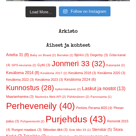
Follow on Instagram
Load More...
Arkisto
Aiheet ja kohteet
Arietta 31 (8)
Björkö (3)
Degerby (3)
Göta kanal
Baby on Board (2)
Benskär (2)
Jonmeri 33 (32)
(4)
Gyltö (3)
GPS-seuranta (2)
Katanpää (2)
Kesäloma 2014 (8)
Kesäloma 2018 (3)
Kesäloma 2020 (3)
Kesäloma 2017 (2)
Kesäloma 2024 (6)
Kesäloma 2022 (3)
Kesäloma 2023 (3)
Kunnostus (28)
Laskut ja nostot (13)
kytkentäkaavio (2)
Maarianhamina (3)
Navionics Web API (2)
Pähkinäinen (2)
Panoraama (1)
Perheveneily (40)
Perkins Perama M20 (4)
Pinnan
Purjehdus (43)
paluu (3)
Remontit 2015
Pohjaremontti (2)
Stora
Stenskär (5)
(4)
Rungon maalaus (3)
Sitloodan tiikit (3)
Sole Mini 33 (1)