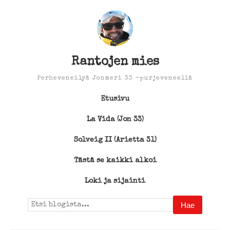
Rantojen mies
Perheveneilyä Jonmeri 33 -purjeveneellä
Etusivu
La Vida (Jon 33)
Solveig II (Arietta 31)
Tästä se kaikki alkoi
Loki ja sijainti
Search
for: