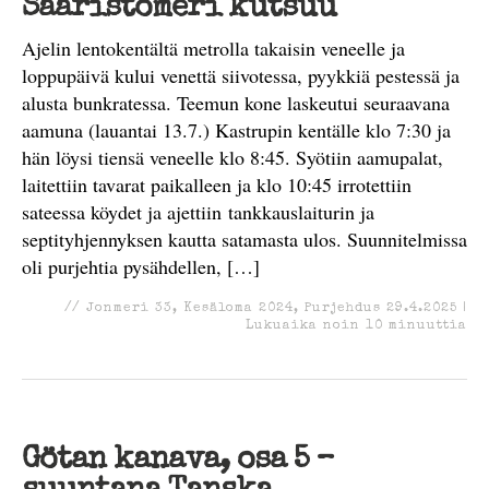
Saaristomeri kutsuu
Ajelin lentokentältä metrolla takaisin veneelle ja
loppupäivä kului venettä siivotessa, pyykkiä pestessä ja
alusta bunkratessa. Teemun kone laskeutui seuraavana
aamuna (lauantai 13.7.) Kastrupin kentälle klo 7:30 ja
hän löysi tiensä veneelle klo 8:45. Syötiin aamupalat,
laitettiin tavarat paikalleen ja klo 10:45 irrotettiin
sateessa köydet ja ajettiin tankkauslaiturin ja
septityhjennyksen kautta satamasta ulos. Suunnitelmissa
oli purjehtia pysähdellen, […]
//
Jonmeri 33
,
Kesäloma 2024
,
Purjehdus
29.4.2025
|
Lukuaika noin
10
minuuttia
Götan kanava, osa 5 –