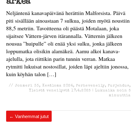
arkea
Neljäntenä kanavapäivänä herättiin Malforsista. Päivä
piti sisällään ainoastaan 7 sulkua, joiden myötä noustiin
88,5 metriin. Tavoitteena oli päästä Motalaan, joka
sijaitsee Vättern-järven itärannalla. Vätternin jälkeen
nousua ”huipulle” oli enää yksi sulku, jonka jälkeen
loppumatka olisikin alamäkeä. Aamu alkoi kanava-
ajelulla, jota riittikin parin tunnin verran. Matkaa
rytmitti lukuisat nostosillat, joiden läpi ajeltiin jonossa,
kuin köyhän talon […]
//
Jonmeri 33
,
Kesäloma 2024
,
Perheveneily
,
Purjehdus
,
Yleistä veneilystä
17.4.2025
|
Lukuaika noin
5
minuuttia
←
Vanhemmat jutut