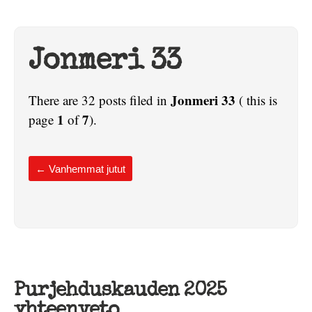
Jonmeri 33
Jonmeri 33
There are 32 posts filed in
( this is
1
7
page
of
).
←
Vanhemmat jutut
Purjehduskauden 2025
yhteenveto