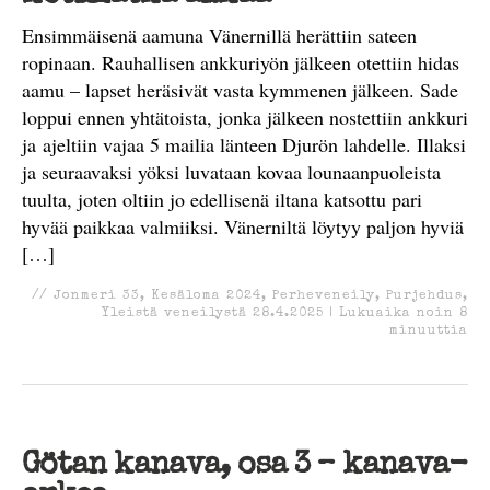
Ensimmäisenä aamuna Vänernillä herättiin sateen
ropinaan. Rauhallisen ankkuriyön jälkeen otettiin hidas
aamu – lapset heräsivät vasta kymmenen jälkeen. Sade
loppui ennen yhtätoista, jonka jälkeen nostettiin ankkuri
ja ajeltiin vajaa 5 mailia länteen Djurön lahdelle. Illaksi
ja seuraavaksi yöksi luvataan kovaa lounaanpuoleista
tuulta, joten oltiin jo edellisenä iltana katsottu pari
hyvää paikkaa valmiiksi. Vänerniltä löytyy paljon hyviä
[…]
//
Jonmeri 33
,
Kesäloma 2024
,
Perheveneily
,
Purjehdus
,
Yleistä veneilystä
28.4.2025
|
Lukuaika noin
8
minuuttia
Götan kanava, osa 3 – kanava-