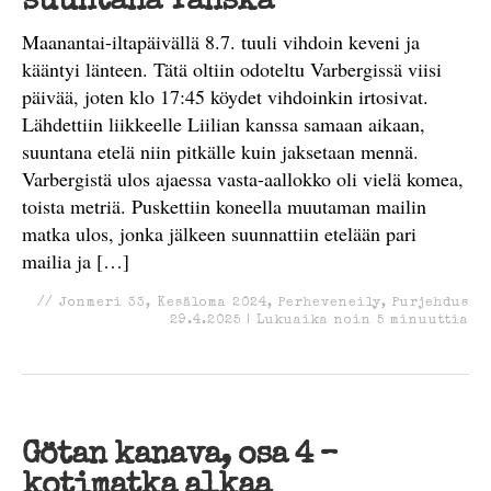
suuntana Tanska
Maanantai-iltapäivällä 8.7. tuuli vihdoin keveni ja
kääntyi länteen. Tätä oltiin odoteltu Varbergissä viisi
päivää, joten klo 17:45 köydet vihdoinkin irtosivat.
Lähdettiin liikkeelle Liilian kanssa samaan aikaan,
suuntana etelä niin pitkälle kuin jaksetaan mennä.
Varbergistä ulos ajaessa vasta-aallokko oli vielä komea,
toista metriä. Puskettiin koneella muutaman mailin
matka ulos, jonka jälkeen suunnattiin etelään pari
mailia ja […]
//
Jonmeri 33
,
Kesäloma 2024
,
Perheveneily
,
Purjehdus
29.4.2025
|
Lukuaika noin
5
minuuttia
Götan kanava, osa 4 –
kotimatka alkaa