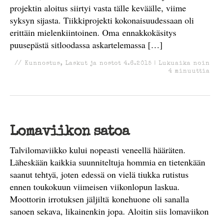
projektin aloitus siirtyi vasta tälle keväälle, viime
syksyn sijasta. Tiikkiprojekti kokonaisuudessaan oli
erittäin mielenkiintoinen. Oma ennakkokäsitys
puusepästä sitloodassa askartelemassa […]
//
Kunnostus
,
Laskut ja nostot
4.6.2015
|
Lukuaika noin
4
minuuttia
Lomaviikon satoa
Talvilomaviikko kului nopeasti veneellä hääräten.
Läheskään kaikkia suunniteltuja hommia en tietenkään
saanut tehtyä, joten edessä on vielä tiukka rutistus
ennen toukokuun viimeisen viikonlopun laskua.
Moottorin irrotuksen jäljiltä konehuone oli sanalla
sanoen sekava, likainenkin jopa. Aloitin siis lomaviikon