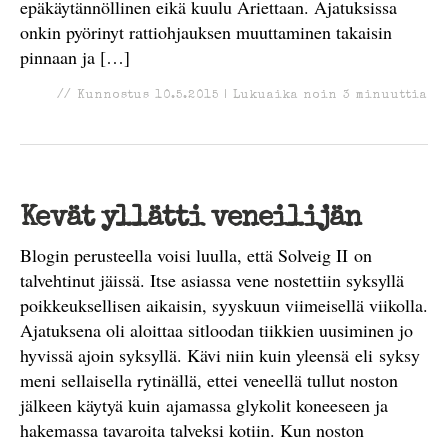
epäkäytännöllinen eikä kuulu Ariettaan. Ajatuksissa
onkin pyörinyt rattiohjauksen muuttaminen takaisin
pinnaan ja […]
//
Kunnostus
10.5.2015
|
Lukuaika noin
3
minuuttia
Kevät yllätti veneilijän
Blogin perusteella voisi luulla, että Solveig II on
talvehtinut jäissä. Itse asiassa vene nostettiin syksyllä
poikkeuksellisen aikaisin, syyskuun viimeisellä viikolla.
Ajatuksena oli aloittaa sitloodan tiikkien uusiminen jo
hyvissä ajoin syksyllä. Kävi niin kuin yleensä eli syksy
meni sellaisella rytinällä, ettei veneellä tullut noston
jälkeen käytyä kuin ajamassa glykolit koneeseen ja
hakemassa tavaroita talveksi kotiin. Kun noston