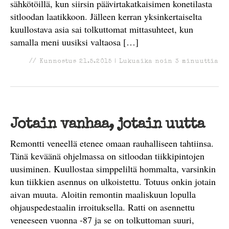
sähkötöillä, kun siirsin päävirtakatkaisimen konetilasta
sitloodan laatikkoon. Jälleen kerran yksinkertaiselta
kuullostava asia sai tolkuttomat mittasuhteet, kun
samalla meni uusiksi valtaosa […]
//
Kunnostus
21.5.2015
|
Lukuaika noin
3
minuuttia
Jotain vanhaa, jotain uutta
Remontti veneellä etenee omaan rauhalliseen tahtiinsa.
Tänä keväänä ohjelmassa on sitloodan tiikkipintojen
uusiminen. Kuullostaa simppeliltä hommalta, varsinkin
kun tiikkien asennus on ulkoistettu. Totuus onkin jotain
aivan muuta. Aloitin remontin maaliskuun lopulla
ohjauspedestaalin irroituksella. Ratti on asennettu
veneeseen vuonna -87 ja se on tolkuttoman suuri,