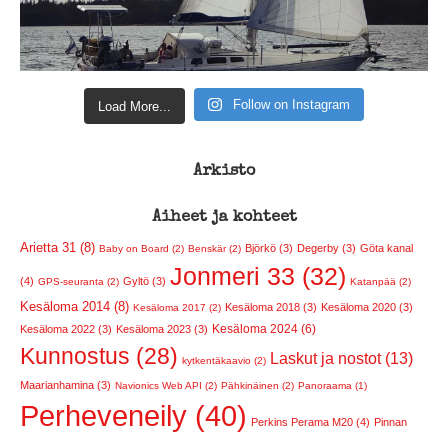
Follow on Instagram
Load More...
Arkisto
Aiheet ja kohteet
Arietta 31 (8)
Björkö (3)
Degerby (3)
Göta kanal
Baby on Board (2)
Benskär (2)
Jonmeri 33 (32)
(4)
Gyltö (3)
GPS-seuranta (2)
Katanpää (2)
Kesäloma 2014 (8)
Kesäloma 2018 (3)
Kesäloma 2020 (3)
Kesäloma 2017 (2)
Kesäloma 2024 (6)
Kesäloma 2022 (3)
Kesäloma 2023 (3)
Kunnostus (28)
Laskut ja nostot (13)
kytkentäkaavio (2)
Maarianhamina (3)
Navionics Web API (2)
Pähkinäinen (2)
Panoraama (1)
Perheveneily (40)
Perkins Perama M20 (4)
Pinnan