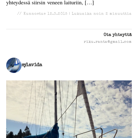
yhteydessä siirsin veneen laituriin, […]
//
Kunnostus
12.3.2015
|
Lukuaika noin
2
minuuttia
Ota yhteyttä
riku.ranta@gmail.com
sylavida