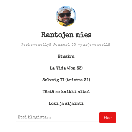
Rantojen mies
Perheveneilyä Jonmeri 33 -purjeveneellä
Etusivu
La Vida (Jon 33)
Solveig II (Arietta 31)
Tästä se kaikki alkoi
Loki ja sijainti
Search
for: