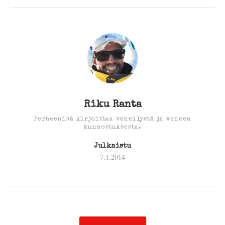
Riku Ranta
Perheenisä kirjoittaa veneilystä ja veneen
kunnostuksesta.
Julkaistu
7.1.2014