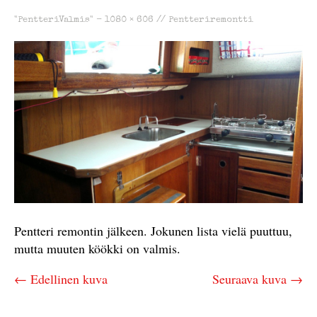
"PentteriValmis" -
1080 × 606
//
Pentteriremontti
Pentteri remontin jälkeen. Jokunen lista vielä puuttuu,
mutta muuten köökki on valmis.
← Edellinen kuva
Seuraava kuva →