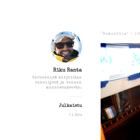
"Remonttia" -
10
Riku Ranta
Perheenisä kirjoittaa
veneilystä ja veneen
kunnostuksesta.
Julkaistu
7.1.2014