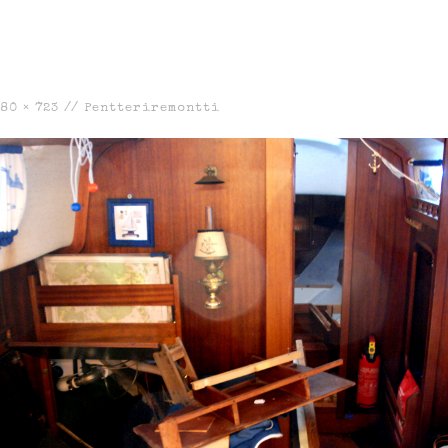
80 × 723
//
Pentteriremontti