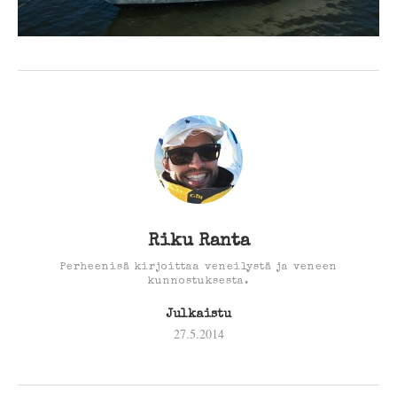
Riku Ranta
Perheenisä kirjoittaa veneilystä ja veneen
kunnostuksesta.
Julkaistu
27.5.2014