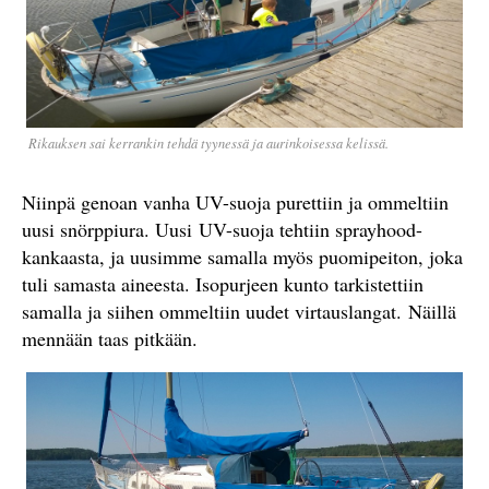
Rikauksen sai kerrankin tehdä tyynessä ja aurinkoisessa kelissä.
Niinpä genoan vanha UV-suoja purettiin ja ommeltiin
uusi snörppiura. Uusi UV-suoja tehtiin sprayhood-
kankaasta, ja uusimme samalla myös puomipeiton, joka
tuli samasta aineesta. Isopurjeen kunto tarkistettiin
samalla ja siihen ommeltiin uudet virtauslangat. Näillä
mennään taas pitkään.