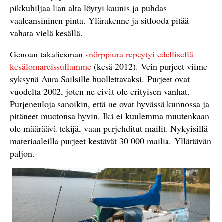
pikkuhiljaa lian alta löytyi kaunis ja puhdas
vaaleansininen pinta. Ylärakenne ja sitlooda pitää
vahata vielä kesällä.
Genoan takaliesman
snörppiura repeytyi edellisellä
kesälomareissullamme
(kesä 2012). Vein purjeet viime
syksynä Aura Sailsille huollettavaksi. Purjeet ovat
vuodelta 2002, joten ne eivät ole erityisen vanhat.
Purjeneuloja sanoikin, että ne ovat hyvässä kunnossa ja
pitäneet muotonsa hyvin. Ikä ei kuulemma muutenkaan
ole määräävä tekijä, vaan purjehditut mailit. Nykyisillä
materiaaleilla purjeet kestävät 30 000 mailia. Yllättävän
paljon.