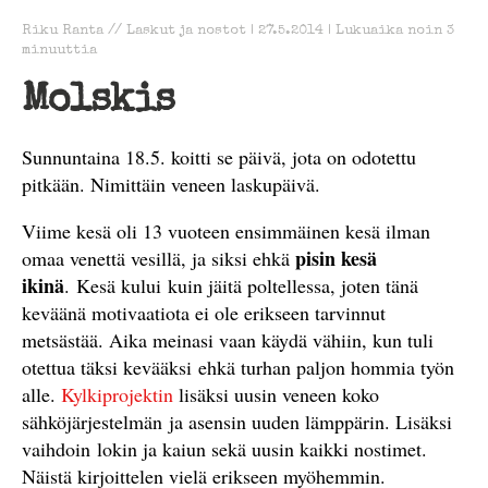
Riku Ranta
//
Laskut ja nostot
|
27.5.2014
|
Lukuaika noin
3
minuuttia
Molskis
Sunnuntaina 18.5. koitti se päivä, jota on odotettu
pitkään. Nimittäin veneen laskupäivä.
Viime kesä oli 13 vuoteen ensimmäinen kesä ilman
pisin kesä
omaa venettä vesillä, ja siksi ehkä
ikinä
.
Kesä kului kuin jäitä poltellessa, joten tänä
keväänä motivaatiota ei ole erikseen tarvinnut
metsästää. Aika meinasi vaan käydä vähiin, kun tuli
otettua täksi kevääksi ehkä turhan paljon hommia työn
alle.
Kylkiprojektin
lisäksi uusin veneen koko
sähköjärjestelmän ja asensin uuden lämppärin. Lisäksi
vaihdoin lokin ja kaiun sekä uusin kaikki nostimet.
Näistä kirjoittelen vielä erikseen myöhemmin.