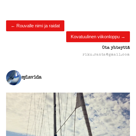
←
Rouvalle nimi ja raidat
Kovatuulinen viikonloppu
→
Ota yhteyttä
riku.ranta@gmail.com
sylavida