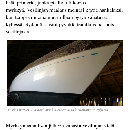
lisää primeria, jonka päälle tuli kerros
myrkkyä. Vesilinjan maalaus meinasi käydä hankalaksi,
kun teippi ei meinannut millään pysyä vahatussa
kyljessä. Sydäntä raastoi pyyhkiä tenulla vahat pois
vesilinjasta.
Myrkyt maalattu, Autoglymin kultainen vielä kiillottamatta kyljissä.
Myrkkymaalauksen jälkeen vahasin vesilinjan vielä