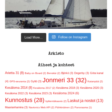
Follow on Instagram
Load More...
Arkisto
Aiheet ja kohteet
Arietta 31 (8)
Björkö (3)
Degerby (3)
Göta kanal
Baby on Board (2)
Benskär (2)
Jonmeri 33 (32)
(4)
Gyltö (3)
GPS-seuranta (2)
Katanpää (2)
Kesäloma 2014 (8)
Kesäloma 2018 (3)
Kesäloma 2020 (3)
Kesäloma 2017 (2)
Kesäloma 2024 (6)
Kesäloma 2022 (3)
Kesäloma 2023 (3)
Kunnostus (28)
Laskut ja nostot (13)
kytkentäkaavio (2)
Maarianhamina (3)
Navionics Web API (2)
Pähkinäinen (2)
Panoraama (1)