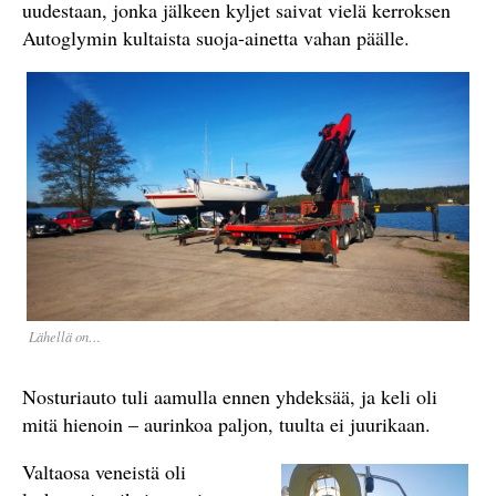
uudestaan, jonka jälkeen kyljet saivat vielä kerroksen
Autoglymin kultaista suoja-ainetta vahan päälle.
Lähellä on…
Nosturiauto tuli aamulla ennen yhdeksää, ja keli oli
mitä hienoin – aurinkoa paljon, tuulta ei juurikaan.
Valtaosa veneistä oli