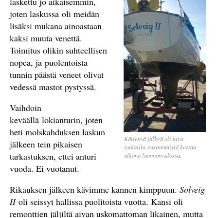
laskettu jo aikaisemmin,
joten laskussa oli meidän
lisäksi mukana ainoastaan
kaksi muuta venettä.
Toimitus olikin suhteellisen
nopea, ja puolentoista
tunnin päästä veneet olivat
vedessä mastot pystyssä.
Vaihdoin
keväällä lokianturin, joten
heti molskahduksen laskun
Kättensä jälkeä oli kiva
jälkeen tein pikaisen
tutkailla ensimmäistä kertaa
tarkastuksen, ettei anturi
ulkona luonnonvalossa.
vuoda. Ei vuotanut.
Rikauksen jälkeen kävimme kannen kimppuun.
Solveig
II
oli seissyt hallissa puolitoista vuotta. Kansi oli
remonttien jäljiltä aivan uskomattoman likainen, mutta