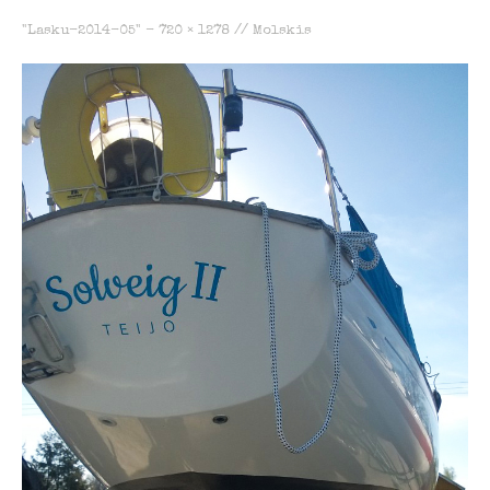
"Lasku-2014-05" -
720 × 1278
//
Molskis