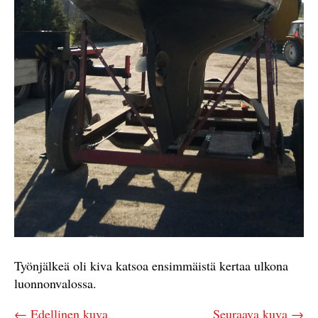
Työnjälkeä oli kiva katsoa ensimmäistä kertaa ulkona
luonnonvalossa.
← Edellinen kuva
Seuraava kuva →