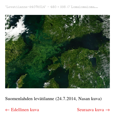
"Levatilanne-24072014" -
480 × 336
//
Lomalomaloma…
Suomenlahden levätilanne (24.7.2014, Nasan kuva)
← Edellinen kuva
Seuraava kuva →