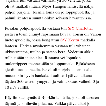
olivat matkalla itään. Myös Hangon läntisellä näkyi
paljon purjeita. Toisilla loma oli jo loppupuolella, ja
paluuliikenteen suunta olikin selvästi havaittavissa.
Rosalan pohjoispuolella vastaan tuli
S/Y Charlotta
,
josta en tosin ehtinyt räpsimään kuvaa. Toisin oli Vänön
luoteispuolella, jossa bongattiin
S/Y Kerttu
matkalla
länteen. Hetkeä myöhemmin vastaan tuli vihainen
ukkosrintama, tuulen ja sateen kera. Vedettiin äkkiä
rulla sisään ja iso alas. Rintama vei loputkin
tuulenrippeet mennessään ja loppumatka Björköseen
ajettiin taas koneella. Päivä oli purjehduksen osalta
muutenkin hyvin hankala. Tuuli teki päivän aikana
täyden 360-asteen ympyrän ja voimakkuus vaihteli 0 ja
10 m/s välillä.
Käytiin kääntymässä Björkön lahdella, joka oli tupaten
täynnä ja sinilevän pilaama. Vaikka päivä alkoi jo