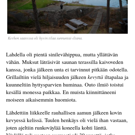
Kerhon saaressa oli hyvin tilaa sunnuntai-iltana.
Lahdella oli pientä sinilevähippua, mutta yllättävän
vähän. Muksut läträsivät saunan terassilla kaivoveden
kanssa, jonka jälkeen unta ei tarvinnut pitkään odotella.
Grillailtiin vielä hiljaisuuden jälkeen
kevyttä
iltapalaa ja
kuunneltiin hyttysparvien huminaa. Outo ilmiö toistui
kesällä monessa paikkaa. En muista kiinnittäneeni
moiseen aikaisemmin huomiota.
Lähdettiin liikkeelle rauhallisen aamun jälkeen kovin
kevyessä kelissä. Tuulen henkäys oli vielä ihan vastaan,
joten ajeltiin runkoväylää koneella kohti länttä.
Väylällä tuli vastaan varmasti yli 30 venettä, jotka