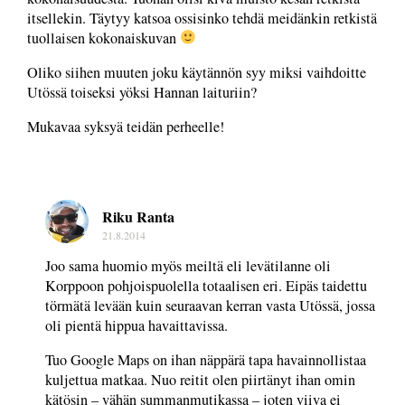
itsellekin. Täytyy katsoa ossisinko tehdä meidänkin retkistä
tuollaisen kokonaiskuvan
Oliko siihen muuten joku käytännön syy miksi vaihdoitte
Utössä toiseksi yöksi Hannan laituriin?
Mukavaa syksyä teidän perheelle!
Riku Ranta
21.8.2014
Joo sama huomio myös meiltä eli levätilanne oli
Korppoon pohjoispuolella totaalisen eri. Eipäs taidettu
törmätä levään kuin seuraavan kerran vasta Utössä, jossa
oli pientä hippua havaittavissa.
Tuo Google Maps on ihan näppärä tapa havainnollistaa
kuljettua matkaa. Nuo reitit olen piirtänyt ihan omin
kätösin – vähän summanmutikassa – joten viiva ei