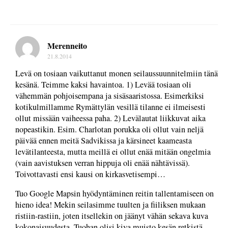
Merenneito
21.8.2014
Levä on tosiaan vaikuttanut monen seilaussuunnitelmiin tänä
kesänä. Teimme kaksi havaintoa. 1) Levää tosiaan oli
vähemmän pohjoisempana ja sisäsaaristossa. Esimerkiksi
kotikulmillamme Rymättylän vesillä tilanne ei ilmeisesti
ollut missään vaiheessa paha. 2) Levälautat liikkuvat aika
nopeastikin. Esim. Charlotan porukka oli ollut vain neljä
päivää ennen meitä Sadvikissa ja kärsineet kaameasta
levätilanteesta, mutta meillä ei ollut enää mitään ongelmia
(vain aavistuksen verran hippuja oli enää nähtävissä).
Toivottavasti ensi kausi on kirkasvetisempi…
Tuo Google Mapsin hyödyntäminen reitin tallentamiseen on
hieno idea! Mekin seilasimme tuulten ja fiiliksen mukaan
ristiin-rastiin, joten itsellekin on jäänyt vähän sekava kuva
kokonaisuudesta. Tuohan olisi kiva muisto kesän retkistä