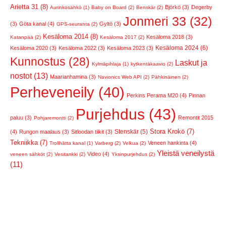
Arietta 31 (8)
Björkö (3)
Degerby
Aurinkosähkö (1)
Baby on Board (2)
Benskär (2)
Jonmeri 33 (32)
(3)
Göta kanal (4)
Gyltö (3)
GPS-seuranta (2)
Kesäloma 2014 (8)
Kesäloma 2018 (3)
Katanpää (2)
Kesäloma 2017 (2)
Kesäloma 2024 (6)
Kesäloma 2020 (3)
Kesäloma 2022 (3)
Kesäloma 2023 (3)
Kunnostus (28)
Laskut ja
Kylmäpihlaja (1)
kytkentäkaavio (2)
nostot (13)
Maarianhamina (3)
Navionics Web API (2)
Pähkinäinen (2)
Perheveneily (40)
Perkins Perama M20 (4)
Pinnan
Purjehdus (43)
paluu (3)
Remontit 2015
Pohjaremontti (2)
Stora Krokö (7)
Stenskär (5)
(4)
Rungon maalaus (3)
Sitloodan tiikit (3)
Tekniikka (7)
Veneen hankinta (4)
Trollhätta kanal (1)
Varberg (2)
Velkua (2)
Yleistä veneilystä
Video (4)
veneen sähköt (2)
Vesitankki (2)
Yksinpurjehdus (2)
(11)