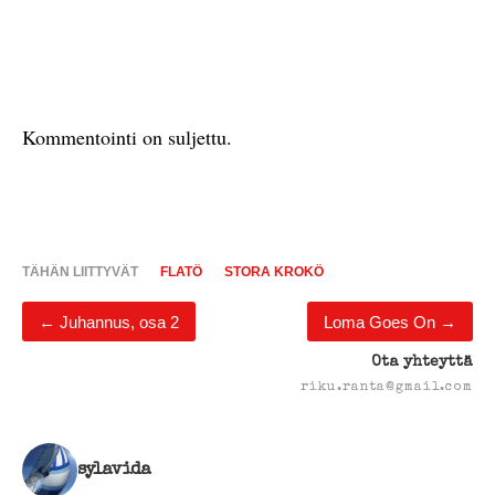
Kommentointi on suljettu.
TÄHÄN LIITTYVÄT
FLATÖ
STORA KROKÖ
←
Juhannus, osa 2
Loma Goes On
→
Ota yhteyttä
riku.ranta@gmail.com
sylavida