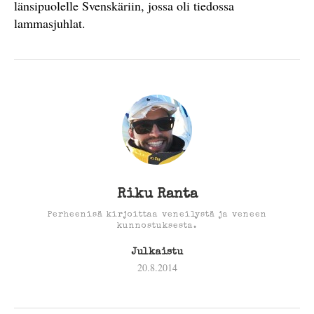
länsipuolelle Svenskäriin, jossa oli tiedossa
lammasjuhlat.
Riku Ranta
Perheenisä kirjoittaa veneilystä ja veneen
kunnostuksesta.
Julkaistu
20.8.2014