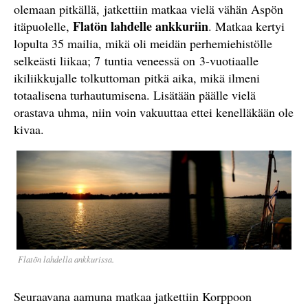
olemaan pitkällä, jatkettiin matkaa vielä vähän Aspön
Flatön lahdelle ankkuriin
itäpuolelle,
. Matkaa kertyi
lopulta 35 mailia, mikä oli meidän perhemiehistölle
selkeästi liikaa; 7 tuntia veneessä on 3-vuotiaalle
ikiliikkujalle tolkuttoman pitkä aika, mikä ilmeni
totaalisena turhautumisena. Lisätään päälle vielä
orastava uhma, niin voin vakuuttaa ettei kenelläkään ole
kivaa.
Flatön lahdella ankkurissa.
Seuraavana aamuna matkaa jatkettiin Korppoon