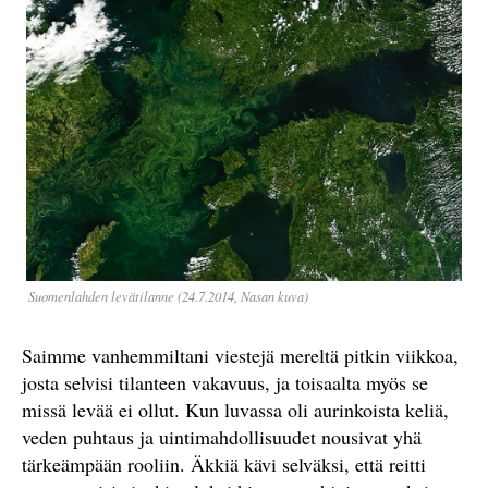
Suomenlahden levätilanne (24.7.2014, Nasan kuva)
Saimme vanhemmiltani viestejä mereltä pitkin viikkoa,
josta selvisi tilanteen vakavuus, ja toisaalta myös se
missä levää ei ollut. Kun luvassa oli aurinkoista keliä,
veden puhtaus ja uintimahdollisuudet nousivat yhä
tärkeämpään rooliin. Äkkiä kävi selväksi, että reitti