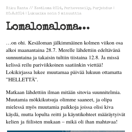
Riku Ranta
//
Kesäloma 2014
,
Perheveneily
,
Purjehdus
|
20.8.2014
|
Lukuaika noin
3
minuuttia
Lomalomaloma…
…on ohi. Kesäloman jälkimmäinen kolmen viikon osa
alkoi maanantaina 28.7. Merelle lähdettiin edeltävänä
sunnuntaina ja takaisin tultiin tiistaina 12.8. Ja missä
kelissä reilu pariviikkoinen saatiinkin viettää!
Lokikirjassa lukee muutamaa päivää lukuun ottamatta
”HELLETTÄ”.
Matkaan lähdettiin ilman mitään sitovia suunnitelmia.
Muutamia mökkikutsuja olimme saaneet, ja olipa
mielessä myös muutamia paikkoja joissa olisi kiva
käydä, mutta lopulta reitti ja käyntikohteet määräytyivät
kelien ja fiilisten mukaan – mikä oli ihan mahtavaa!