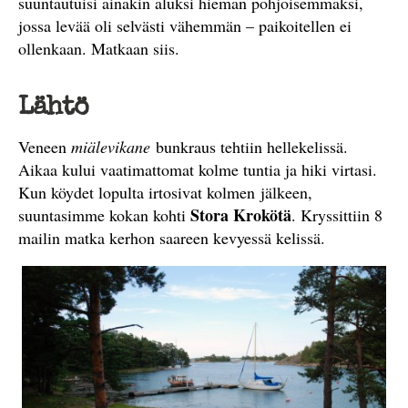
suuntautuisi ainakin aluksi hieman pohjoisemmaksi,
jossa levää oli selvästi vähemmän – paikoitellen ei
ollenkaan. Matkaan siis.
Lähtö
Veneen
miälevikane
bunkraus tehtiin hellekelissä.
Aikaa kului vaatimattomat kolme tuntia ja hiki virtasi.
Kun köydet lopulta irtosivat kolmen jälkeen,
Stora Krokötä
suuntasimme kokan kohti
. Kryssittiin 8
mailin matka kerhon saareen kevyessä kelissä.