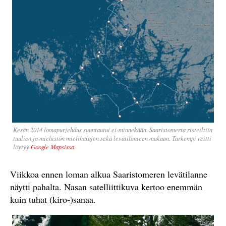
Kesän 2014 lomapurjehdus suuntautui ei-minnekään. Saaristomerta risteiltiin
tuulien ja miehistön mielihalujen sekä levätilanteen mukaan. Tarkempi reitti
löytyy
Google Mapsissa
.
Viikkoa ennen loman alkua Saaristomeren levätilanne
näytti pahalta. Nasan satelliittikuva kertoo enemmän
kuin tuhat (kiro-)sanaa.