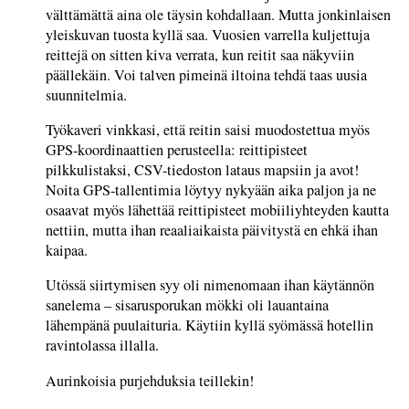
välttämättä aina ole täysin kohdallaan. Mutta jonkinlaisen
yleiskuvan tuosta kyllä saa. Vuosien varrella kuljettuja
reittejä on sitten kiva verrata, kun reitit saa näkyviin
päällekäin. Voi talven pimeinä iltoina tehdä taas uusia
suunnitelmia.
Työkaveri vinkkasi, että reitin saisi muodostettua myös
GPS-koordinaattien perusteella: reittipisteet
pilkkulistaksi, CSV-tiedoston lataus mapsiin ja avot!
Noita GPS-tallentimia löytyy nykyään aika paljon ja ne
osaavat myös lähettää reittipisteet mobiiliyhteyden kautta
nettiin, mutta ihan reaaliaikaista päivitystä en ehkä ihan
kaipaa.
Utössä siirtymisen syy oli nimenomaan ihan käytännön
sanelema – sisarusporukan mökki oli lauantaina
lähempänä puulaituria. Käytiin kyllä syömässä hotellin
ravintolassa illalla.
Aurinkoisia purjehduksia teillekin!