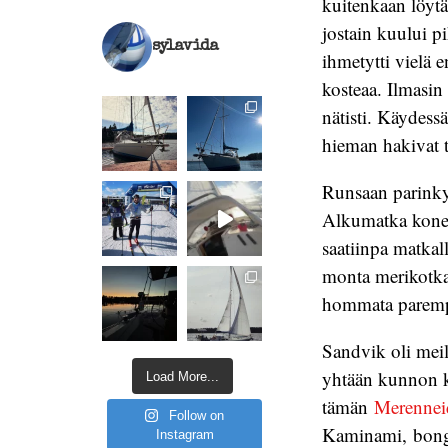
kuitenkaan löyt
jostain kuului pi
sylavida
ihmetytti vielä e
kosteaa. Ilmasin
nätisti. Käydess
hieman hakivat t
Runsaan parinky
Alkumatka koneil
saatiinpa matkall
monta merikotkaa
hommata parem
Sandvik oli meil
yhtään kunnon ku
Load More...
tämän
Merennei
Follow on
Kaminami, bonga
Instagram