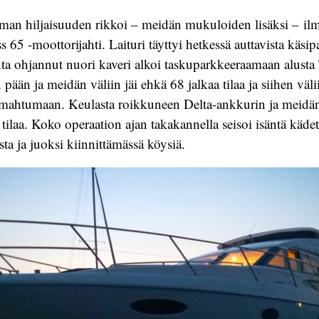
aman hiljaisuuden rikkoi – meidän mukuloiden lisäksi – il
s 65 -moottorijahti. Laituri täyttyi hetkessä auttavista käsip
nta ohjannut nuori kaveri alkoi taskuparkkeeraamaan alusta 
 pään ja meidän väliin jäi ehkä 68 jalkaa tilaa ja siihen väl
 mahtumaan. Keulasta roikkuneen Delta-ankkurin ja meidän
n tilaa. Koko operaation ajan takakannella seisoi isäntä käd
ta ja juoksi kiinnittämässä köysiä.