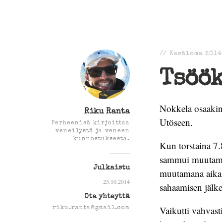
//
Kesäloma 2014
Tsöök
Nokkela osaakin 
Riku Ranta
Utöseen.
Perheenisä kirjoittaa
veneilystä ja veneen
kunnostuksesta.
Kun torstaina 7.
sammui muutama 
Julkaistu
muutamana aikais
25.10.2014
sahaamisen jälke
Ota yhteyttä
Vaikutti vahvast
riku.ranta@gmail.com