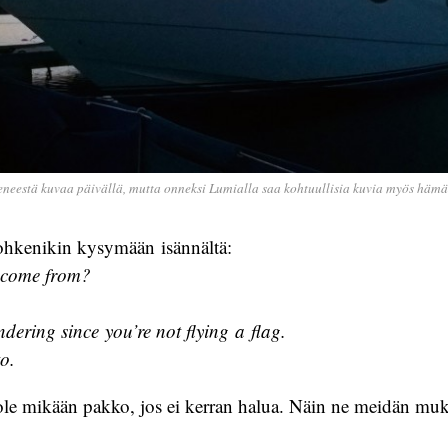
neestä kuvaa päivällä, mutta onneksi Lumialla saa kohtuullisia kuvia myös hämä
rohkenikin kysymään isännältä:
 come from?
dering since you’re not flying a flag.
to.
n ole mikään pakko, jos ei kerran halua. Näin ne meidän mu