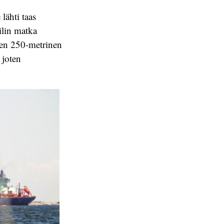
lähti taas
ilin matka
teen 250-metrinen
, joten