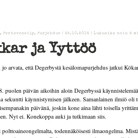
,
Perheveneily
,
Purjehdus
|
25.10.2014
|
Lukuaika noin
4
m
kar ja Yyttöö
jo arvata, että Degerbystä kesälomapurjehdus jatkui Kökar
8. puolen päivän aikoihin aloin Degerbyssä käynnistelemää
sekuntti käynnistymisen jälkeen. Samanlainen ilmiö oli t
empanakin päivänä, joskin kone aina lähti toisella yrittäm
en. Nyt ei. Konekoppa auki ja tutkimaan siis.
i polttoaineongelmalta, todennäköisesti ilmaongelma. Mist