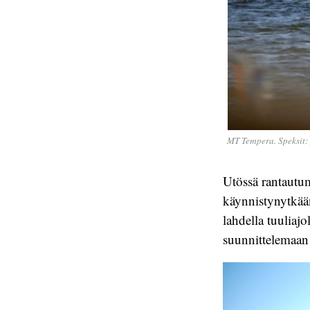
MT Tempera. Speksit: p
Utössä rantautum
käynnistynytkää
lahdella tuuliaj
suunnittelemaan 