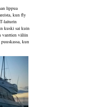
man lippua
areista, kun fly
T-laiturin
iin kuski sai kuin
 vanttien väliin
et puuskassa, kun