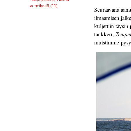
veneilystä (11)
Seuraavana aamu
ilmaamisen jälke
kuljettiin täysi
tankkeri,
Tempe
muistimme pysyä 