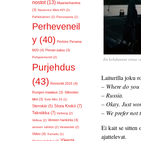
nostot (13)
Maarianhamina
(3)
Navionics Web API (2)
Pähkinäinen (2)
Panoraama (1)
Perheveneil
y (40)
Perkins Perama
M20 (4)
Pinnan paluu (3)
Pohjaremontti (2)
En kehdannut ottaa ve
Purjehdus
Laiturilla joku 
(43)
Remontit 2015 (4)
– Where do you
Rungon maalaus (3)
Sitloodan
– Russia.
tiikit (3)
Sole Mini 33 (1)
– Okay. Just won
Stora Krokö (7)
Stenskär (5)
– We prefer not 
Tekniikka (7)
Varberg (2)
Veneen hankinta (4)
Velkua (2)
Ei kait se sitte
veneen sähköt (2)
Vesitankki (2)
Video (4)
Xanadu (1)
ajattelevat.
Yleistä
Yksinpurjehdus (2)