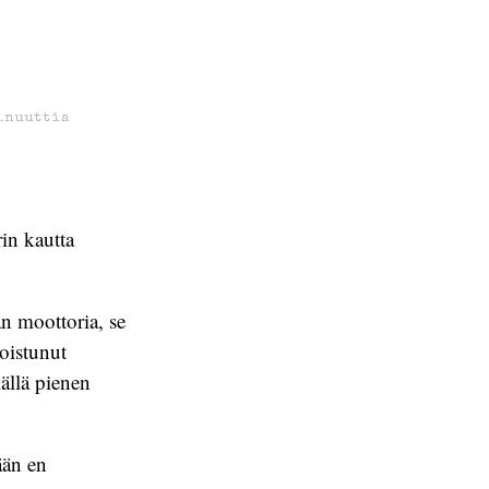
inuuttia
in kautta
n moottoria, se
oistunut
ällä pienen
ään en