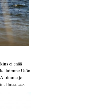
kins ei enää
n kelluimme Utön
. Aloimme jo
n. Ilmaa taas.