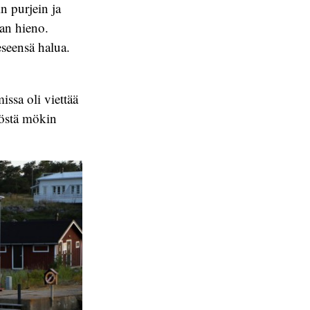
n purjein ja
an hieno.
eseensä halua.
ssa oli viettää
töstä mökin