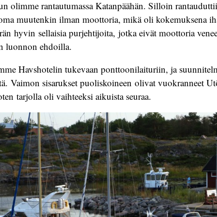
un olimme rantautumassa Katanpäähän. Silloin rantauduttii
uloma muutenkin ilman moottoria, mikä oli kokemuksena ih
än hyvin sellaisia purjehtijoita, jotka eivät moottoria vene
n luonnon ehdoilla.
mme Havshotelin tukevaan ponttoonilaituriin, ja suunnitelmi
ötä. Vaimon sisarukset puoliskoineen olivat vuokranneet U
ten tarjolla oli vaihteeksi aikuista seuraa.