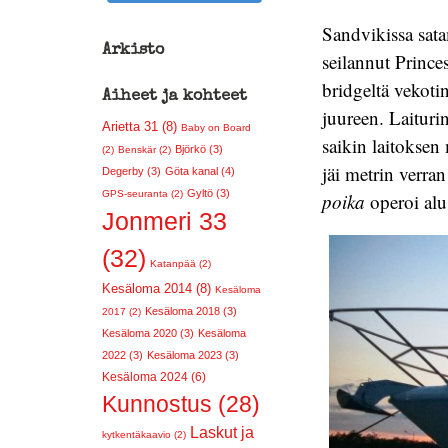
Sandvikissa sat
Arkisto
seilannut Princes
bridgeltä vekoti
Aiheet ja kohteet
juureen. Laiturin
Arietta 31 (8)
Baby on Board
saikin laitoksen
Björkö (3)
(2)
Benskär (2)
jäi metrin verra
Degerby (3)
Göta kanal (4)
Gyltö (3)
GPS-seuranta (2)
poika
operoi alus
Jonmeri 33
(32)
Katanpää (2)
Kesäloma 2014 (8)
Kesäloma
Kesäloma 2018 (3)
2017 (2)
Kesäloma 2020 (3)
Kesäloma
2022 (3)
Kesäloma 2023 (3)
Kesäloma 2024 (6)
Kunnostus (28)
Laskut ja
kytkentäkaavio (2)