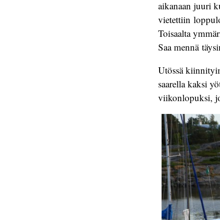
aikanaan juuri k
vietettiin lopp
Toisaalta ymmärr
Saa mennä täysi
Utössä kiinnityi
saarella kaksi y
viikonlopuksi, jo