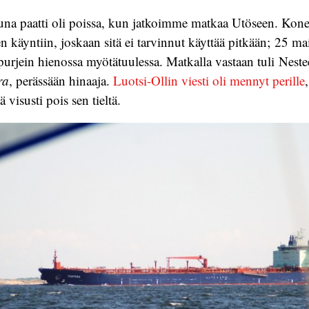
na paatti oli poissa, kun jatkoimme matkaa Utöseen. Kone 
n käyntiin, joskaan sitä ei tarvinnut käyttää pitkään; 25 ma
n purjein hienossa myötätuulessa. Matkalla vastaan tuli Nes
ra
, perässään hinaaja.
Luotsi-Ollin viesti oli mennyt perille
visusti pois sen tieltä.