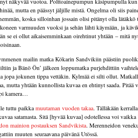
änyt näkyvää vuotoa. Polttoainepumpun käsipumpulla kun
hinää, mutta en päässyt jäljille mistä. Ongelma oli siis pai
nemmän, koska silloinhan jossain olisi pitänyt olla lätäkkö 
 koneen varmuuden vuoksi ja sehän lähti käymään, ja kävik
ään se ei ollut aikaisemminkaan oirehtinut yhtään – mitä nyt
oisinaan.
mmenen mailin matka Kökarin Sandvikiin päästiin puoliksi
tiin ja Bänö Ön’ jälkeen loppumatka purjehdittiin vaihtele
a jopa jokunen tippa vettäkin. Kylmää ei silti ollut. Matkal
, mutta yhtään kunnollista kuvaa en ehtinyt saada. Pitää
pi kamera…
le tuttu paikka
muutaman vuoden takaa
. Tälläkään kerralla
vaa satamasta. Sitä [hyvää kuvaa] odotellessa voi vaikka
don mainion postauksen Sandvikista
. Merenneidon veneku
ttiin muuten seuraavana päivänä Utössä.