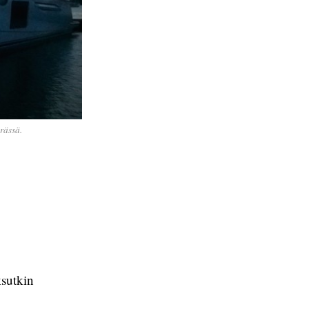
rässä.
ksutkin