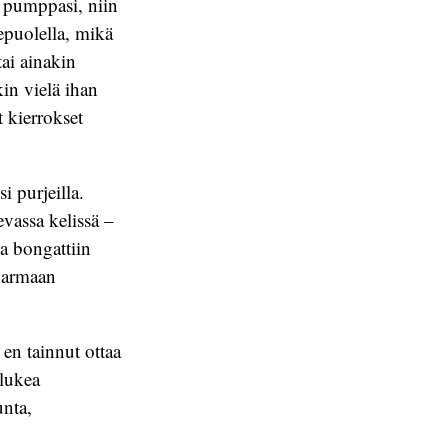
 pumppasi, niin
nepuolella, mikä
tai ainakin
in vielä ihan
 kierrokset
 purjeilla.
vassa kelissä –
la bongattiin
 varmaan
 en tainnut ottaa
 lukea
nta,