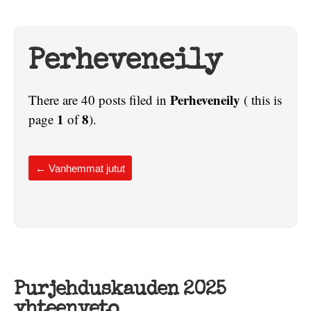
Perheveneily
Perheveneily
There are 40 posts filed in
( this is
1
8
page
of
).
←
Vanhemmat jutut
Purjehduskauden 2025
yhteenveto