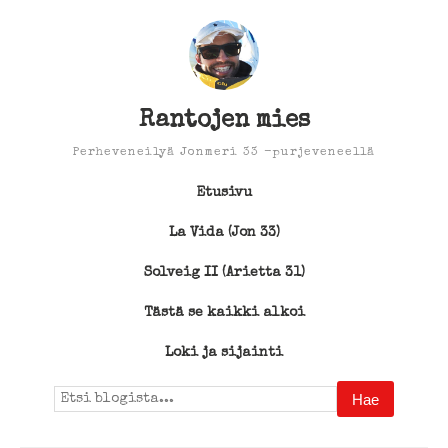
Rantojen mies
Perheveneilyä Jonmeri 33 -purjeveneellä
Etusivu
La Vida (Jon 33)
Solveig II (Arietta 31)
Tästä se kaikki alkoi
Loki ja sijainti
Search
for: