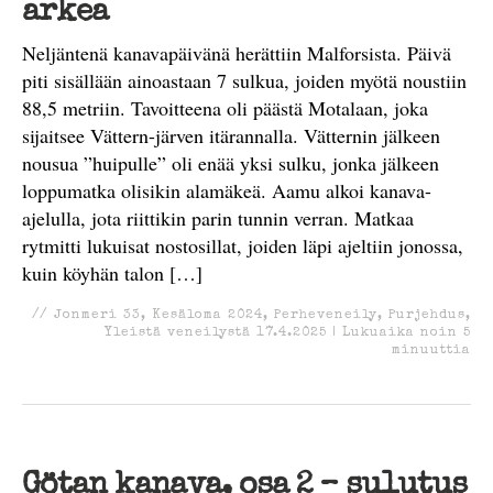
arkea
Neljäntenä kanavapäivänä herättiin Malforsista. Päivä
piti sisällään ainoastaan 7 sulkua, joiden myötä noustiin
88,5 metriin. Tavoitteena oli päästä Motalaan, joka
sijaitsee Vättern-järven itärannalla. Vätternin jälkeen
nousua ”huipulle” oli enää yksi sulku, jonka jälkeen
loppumatka olisikin alamäkeä. Aamu alkoi kanava-
ajelulla, jota riittikin parin tunnin verran. Matkaa
rytmitti lukuisat nostosillat, joiden läpi ajeltiin jonossa,
kuin köyhän talon […]
//
Jonmeri 33
,
Kesäloma 2024
,
Perheveneily
,
Purjehdus
,
Yleistä veneilystä
17.4.2025
|
Lukuaika noin
5
minuuttia
Götan kanava, osa 2 – sulutus