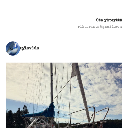
Ota yhteyttä
riku.ranta@gmail.com
sylavida