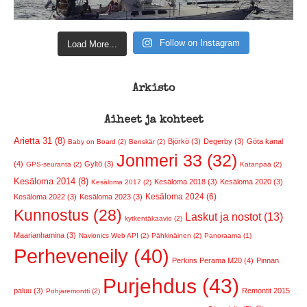
Follow on Instagram
Load More...
Arkisto
Aiheet ja kohteet
Arietta 31 (8)
Björkö (3)
Degerby (3)
Göta kanal
Baby on Board (2)
Benskär (2)
Jonmeri 33 (32)
(4)
Gyltö (3)
GPS-seuranta (2)
Katanpää (2)
Kesäloma 2014 (8)
Kesäloma 2018 (3)
Kesäloma 2020 (3)
Kesäloma 2017 (2)
Kesäloma 2024 (6)
Kesäloma 2022 (3)
Kesäloma 2023 (3)
Kunnostus (28)
Laskut ja nostot (13)
kytkentäkaavio (2)
Maarianhamina (3)
Navionics Web API (2)
Pähkinäinen (2)
Panoraama (1)
Perheveneily (40)
Perkins Perama M20 (4)
Pinnan
Purjehdus (43)
paluu (3)
Remontit 2015
Pohjaremontti (2)