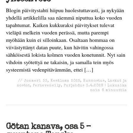
Blogin päivitystahti hiipuu huolestuttavasti, ja nykyään
yhdellä artikkelilla saa näemmä niputtua koko vuoden
tapahtumat. Kaiken kukkuraksi päivitykset tulevat
vieläpä melkein vuoden perässä, mutta parempi
myöhään kuin ei silloinkaan. Osaltaan hommaa on
viivästyttänyt datan puute, kun hävitin vahingossa
sähköisestä lokista kolmen vuoden konetunnit. Nyt sain
vihdoin syötettyä ne takaisin, ja samalla tein myös
systeemistä vedenpitävämmän, ettei […]
//
Jonmeri 33
,
Kesäloma 2025
,
Kunnostus
,
Laskut ja
nostot
,
Perheveneily
,
Purjehdus
3.4.2026
|
Lukuaika
noin
6
minuuttia
Götan kanava, osa 5 –