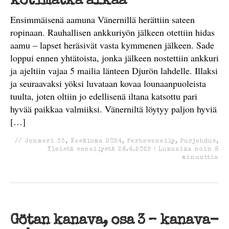
kotimatka alkaa
Ensimmäisenä aamuna Vänernillä herättiin sateen
ropinaan. Rauhallisen ankkuriyön jälkeen otettiin hidas
aamu – lapset heräsivät vasta kymmenen jälkeen. Sade
loppui ennen yhtätoista, jonka jälkeen nostettiin ankkuri
ja ajeltiin vajaa 5 mailia länteen Djurön lahdelle. Illaksi
ja seuraavaksi yöksi luvataan kovaa lounaanpuoleista
tuulta, joten oltiin jo edellisenä iltana katsottu pari
hyvää paikkaa valmiiksi. Vänerniltä löytyy paljon hyviä
[…]
//
Jonmeri 33
,
Kesäloma 2024
,
Perheveneily
,
Purjehdus
,
Yleistä veneilystä
28.4.2025
|
Lukuaika noin
8
minuuttia
Götan kanava, osa 3 – kanava-