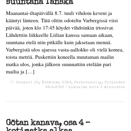
suuntana Tanska
Maanantai-iltapäivällä 8.7. tuuli vihdoin keveni ja
kääntyi länteen. Tätä oltiin odoteltu Varbergissä viisi
päivää, joten klo 17:45 köydet vihdoinkin irtosivat.
Lähdettiin liikkeelle Liilian kanssa samaan aikaan,
suuntana etelä niin pitkälle kuin jaksetaan mennä.
Varbergistä ulos ajaessa vasta-aallokko oli vielä komea,
toista metriä. Puskettiin koneella muutaman mailin
matka ulos, jonka jälkeen suunnattiin etelään pari
mailia ja […]
//
Jonmeri 33
,
Kesäloma 2024
,
Perheveneily
,
Purjehdus
29.4.2025
|
Lukuaika noin
5
minuuttia
Götan kanava, osa 4 –