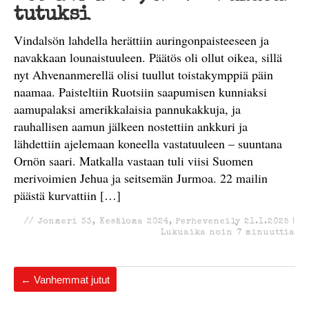
tutuksi
Vindalsön lahdella herättiin auringonpaisteeseen ja
navakkaan lounaistuuleen. Päätös oli ollut oikea, sillä
nyt Ahvenanmerellä olisi tuullut toistakymppiä päin
naamaa. Paisteltiin Ruotsiin saapumisen kunniaksi
aamupalaksi amerikkalaisia pannukakkuja, ja
rauhallisen aamun jälkeen nostettiin ankkuri ja
lähdettiin ajelemaan koneella vastatuuleen – suuntana
Ornön saari. Matkalla vastaan tuli viisi Suomen
merivoimien Jehua ja seitsemän Jurmoa. 22 mailin
päästä kurvattiin […]
//
Jonmeri 33
,
Kesäloma 2024
,
Perheveneily
21.1.2025
|
Lukuaika noin
7
minuuttia
←
Vanhemmat jutut