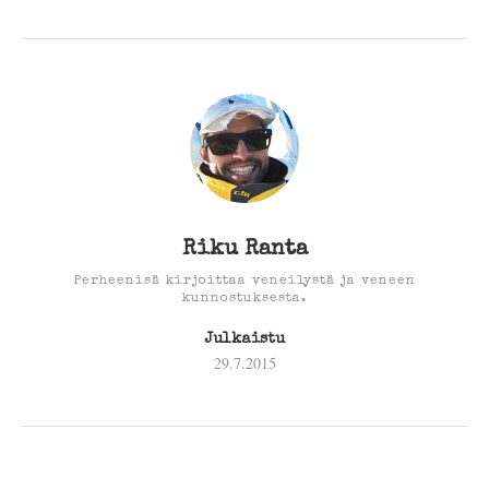
Riku Ranta
Perheenisä kirjoittaa veneilystä ja veneen
kunnostuksesta.
Julkaistu
29.7.2015