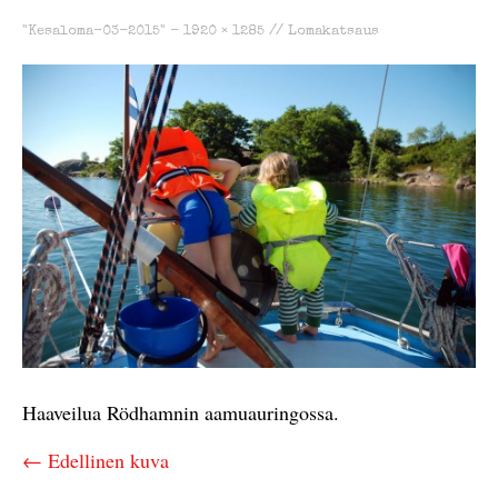
"Kesaloma-03-2015" -
1920 × 1285
//
Lomakatsaus
Haaveilua Rödhamnin aamuauringossa.
← Edellinen kuva