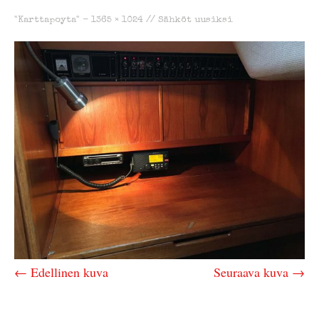
"Karttapoyta" -
1365 × 1024
//
Sähköt uusiksi
← Edellinen kuva
Seuraava kuva →