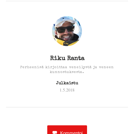
Riku Ranta
Perheenisä kirjoittaa veneilystä ja veneen
kunnostuksesta.
Julkaistu
1.5.2018
Kommentoi