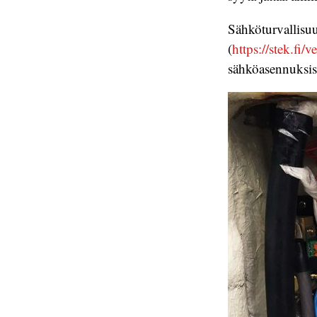
Sähköturvallisu
(
https://stek.fi/
sähköasennuksis