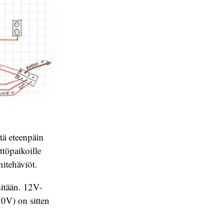
tä eteenpäin
töpaikoille
itehäviöt.
mitään. 12V-
0V) on sitten