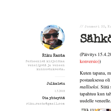
//
Jonmeri 33
,
K
Sähk
(Päivitys 15.4.2
Riku Ranta
konversio)
)
Perheenisä kirjoittaa
veneilystä ja veneen
kunnostuksesta.
Kuten tapana, m
postauksessa oli 
Julkaistu
malliseksi
. Siitä
1.5.2018
tapahtuu kun tal
Ota yhteyttä
uudelle veneelle
riku.ranta@gmail.com