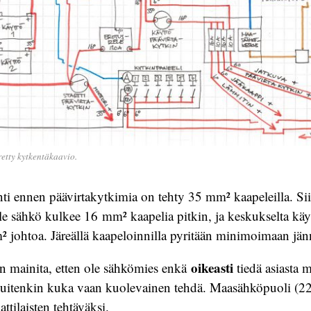
retty kytkentäkaavio.
ti ennen päävirtakytkimia on tehty 35 mm² kaapeleilla. Sii
 sähkö kulkee 16 mm² kaapelia pitkin, ja keskukselta käyt
 johtoa. Järeällä kaapeloinnilla pyritään minimoimaan jänn
oikeasti
n mainita, etten ole sähkömies enkä
tiedä asiasta 
kuitenkin kuka vaan kuolevainen tehdä. Maasähköpuoli (22
ttilaisten tehtäväksi.