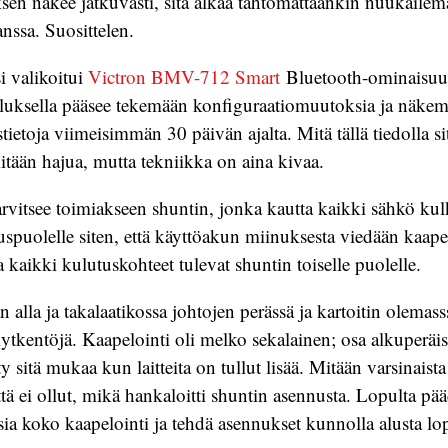
en näkee jatkuvasti, sitä alkaa tahtomattaankin nuukaile
nssa. Suosittelen.
 valikoitui
Victron BMV-712 Smart
Bluetooth-ominaisuud
luksella pääsee tekemään konfiguraatiomuutoksia ja näk
stietoja viimeisimmän 30 päivän ajalta. Mitä tällä tiedolla si
tään hajua, mutta tekniikka on aina kivaa.
vitsee toimiakseen shuntin, jonka kautta kaikki sähkö kul
spuolelle siten, että käyttöakun miinuksesta viedään kaape
 kaikki kulutuskohteet tulevat shuntin toiselle puolelle.
 alla ja takalaatikossa johtojen perässä ja kartoitin olemass
kytkentöjä. Kaapelointi oli melko sekalainen; osa alkuperäis
ty sitä mukaa kun laitteita on tullut lisää. Mitään varsinaista
ttä ei ollut, mikä hankaloitti shuntin asennusta. Lopulta pää
ia koko kaapelointi ja tehdä asennukset kunnolla alusta l