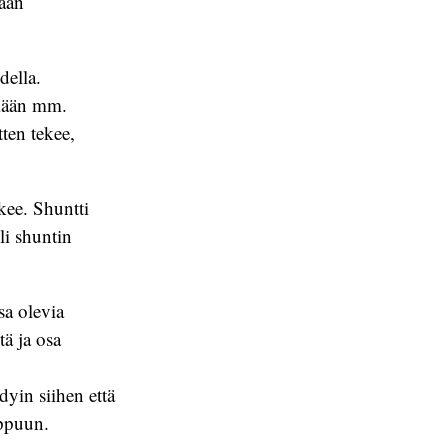
maan
ella.
emään mm.
tten tekee,
kee. Shuntti
li shuntin
sa olevia
tä ja osa
dyin siihen että
oppuun.