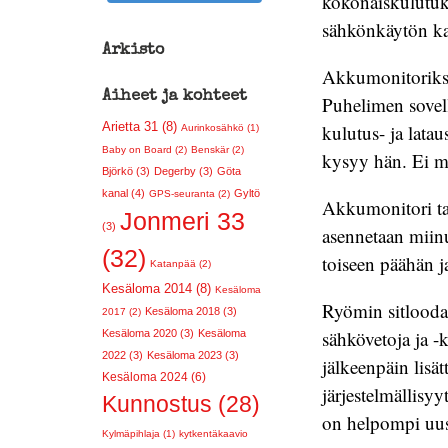
kokonaiskulutuks
sähkönkäytön ka
Arkisto
Akkumonitoriksi
Aiheet ja kohteet
Puhelimen sovel
Arietta 31 (8)
kulutus- ja latau
Aurinkosähkö (1)
Baby on Board (2)
Benskär (2)
kysyy hän. Ei mi
Björkö (3)
Degerby (3)
Göta
kanal (4)
Gyltö
GPS-seuranta (2)
Akkumonitori tar
Jonmeri 33
(3)
asennetaan miinu
(32)
toiseen päähän ja
Katanpää (2)
Kesäloma 2014 (8)
Kesäloma
Ryömin sitloodan
Kesäloma 2018 (3)
2017 (2)
sähkövetoja ja -
Kesäloma 2020 (3)
Kesäloma
2022 (3)
Kesäloma 2023 (3)
jälkeenpäin lisät
Kesäloma 2024 (6)
järjestelmällisyy
Kunnostus (28)
on helpompi uus
Kylmäpihlaja (1)
kytkentäkaavio