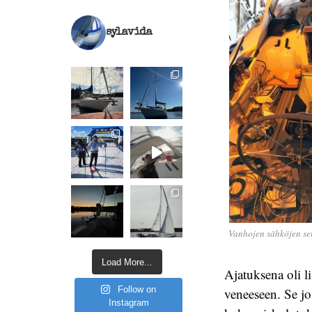
sylavida
Vanhojen sähköjen se
Load More...
Ajatuksena oli l
Follow on
veneeseen. Se jo
Instagram