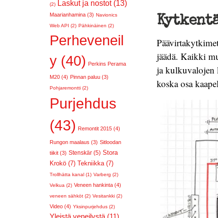
Laskut ja nostot (13)
(2)
Maarianhamina (3)
Navionics
Kytkent
Web API (2)
Pähkinäinen (2)
Perheveneil
Päävirtakytkimet
jäädä. Kaikki muu
y (40)
Perkins Perama
ja kulkuvalojen
M20 (4)
Pinnan paluu (3)
koska osa kaapel
Pohjaremontti (2)
Purjehdus
(43)
Remontit 2015 (4)
Rungon maalaus (3)
Sitloodan
Stora
Stenskär (5)
tiikit (3)
Krokö (7)
Tekniikka (7)
Trollhätta kanal (1)
Varberg (2)
Veneen hankinta (4)
Velkua (2)
veneen sähköt (2)
Vesitankki (2)
Video (4)
Yksinpurjehdus (2)
Yleistä veneilystä (11)