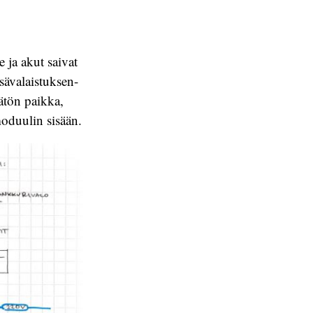
 ja akut saivat
isävalaistuksen-
ätön paikka,
moduulin sisään.