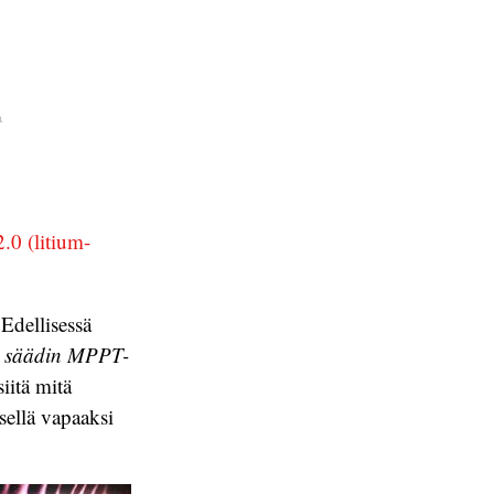
a
.0 (litium-
Edellisessä
n säädin MPPT-
siitä mitä
sellä vapaaksi