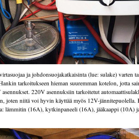
tasuojaa ja johdonsuojakatkaisinta (lue: sulake) varten tarv
Hankin tarkoitukseen hieman suuremman kotelon, jotta sai
asennukset. 220V asennuksiin tarkoitetut automaattisulak
an, joten niitä voi hyvin käyttää myös 12V-jännitepuolella.
ta: lämmitin (16A), kytkinpaneeli (16A), jääkaappi (10A) j