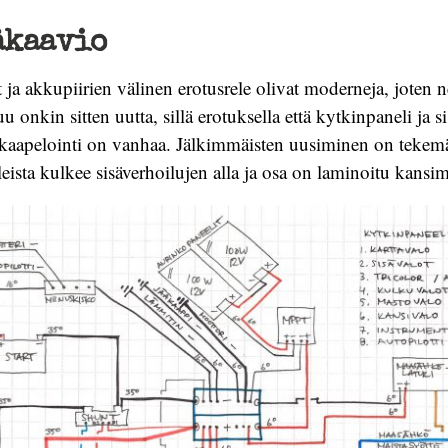
äkaavio
 ja akkupiirien välinen erotusrele olivat moderneja, joten ne
 onkin sitten uutta, sillä erotuksella että kytkinpaneli ja s
 kaapelointi on vanhaa. Jälkimmäisten uusiminen on tekem
eista kulkee sisäverhoilujen alla ja osa on laminoitu kansi