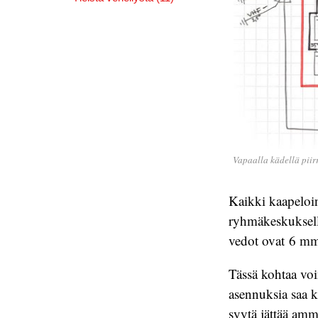
Vapaalla kädellä piir
Kaikki kaapeloin
ryhmäkeskukselle
vedot ovat 6 mm²
Tässä kohtaa voi
asennuksia saa 
syytä jättää amma