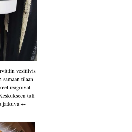
ittiin vesitiivis
n samaan tilaan
keet reagoivat
 Keskukseen tuli
a jatkuva +-