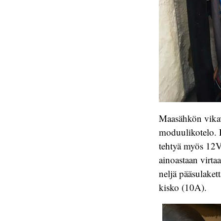
Maasähkön vikavir
moduulikotelo. 
tehtyä myös 12V 
ainoastaan virta
neljä pääsulaket
kisko (10A).