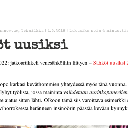
unnostus
,
Tekniikka
|
1.5.2018
|
Lukuaika noin
4
minuutti
öt uusiksi
022: jatkoartikkeli venesähköihin liittyen –
Sähköt uusiksi 2
opo karkasi keväthommien yhteydessä myös tänä vuonna. 
lyhyt työlista, jossa maininta
vaihdetaan aurinkopaneelie
 se ajatus sitten lähti. Olkoon tämä siis varoittava esimerkki 
vihorroksesta heränneen insinöörin päästää kevään kynnyk
.