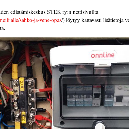
uden edistämiskeskus STEK ry:n nettisivuilta
veneilijalle/sahko-ja-vene-opas
/) löytyy kattavasti lisätietoja 
ta.