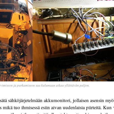
tvimiseen ja purkamiseen saa kulumaan aikaa yllättävän paljon.
isätä sähköjärjetelmään akkumonitori, jollaisen asensin myö
s mikä tuo ihmisessä esiin aivan uudenlaisia piirteitä. Kun 