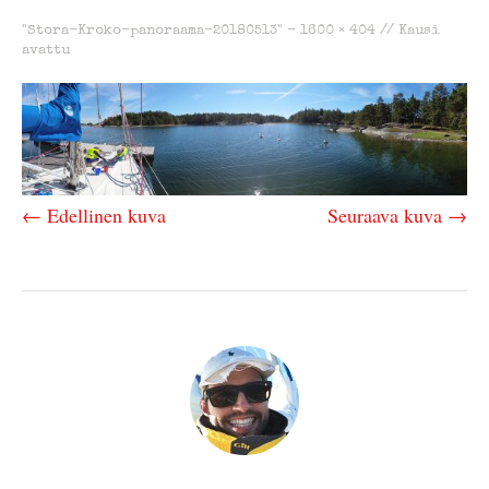
"Stora-Kroko-panoraama-20180513" -
1600 × 404
//
Kausi
avattu
← Edellinen kuva
Seuraava kuva →