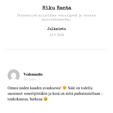
Riku Ranta
Perheenisä kirjoittaa veneilystä ja veneen
kunnostuksesta.
Julkaistu
14.5.2018
Vedenneito
28.5.2018
Onnea uuden kauden avauksesta!
Säät on todella
suosineet veneilijöitäkin ja kesä on mitä parhaimmillaan –
toukokuussa, huikeaa