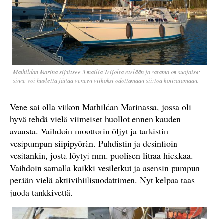
Mathildan Marina sijaitsee 3 mailia Teijolta etelään ja satama on suojaisa;
sinne voi huoletta jättää veneen viikoksi odottamaan siirtoa kotisatamaan.
Vene sai olla viikon Mathildan Marinassa, jossa oli
hyvä tehdä vielä viimeiset huollot ennen kauden
avausta. Vaihdoin moottorin öljyt ja tarkistin
vesipumpun siipipyörän. Puhdistin ja desinfioin
vesitankin, josta löytyi mm. puolisen litraa hiekkaa.
Vaihdoin samalla kaikki vesiletkut ja asensin pumpun
perään vielä aktiivihiilisuodattimen. Nyt kelpaa taas
juoda tankkivettä.