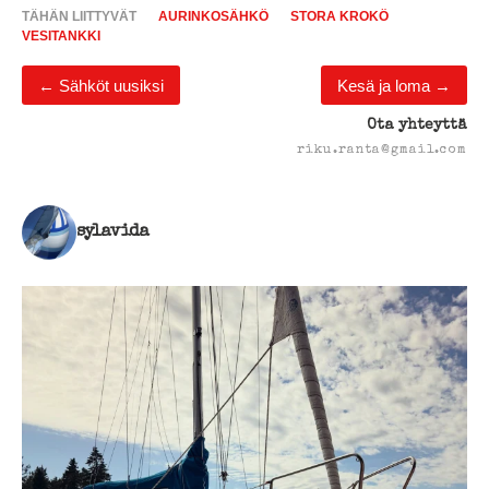
TÄHÄN LIITTYVÄT
AURINKOSÄHKÖ
STORA KROKÖ
VESITANKKI
←
Sähköt uusiksi
Kesä ja loma
→
Ota yhteyttä
riku.ranta@gmail.com
sylavida