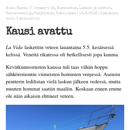
Riku Ranta
//
Jonmeri 33
,
Kunnostus
,
Laskut ja nostot
,
Perheveneily
,
Purjehdus
,
Tekniikka
|
14.5.2018
|
Lukuaika
noin
3
minuuttia
Kausi avattu
La Vida
laskettiin veteen lauantaina 5.5. kesäisessä
kelissä. Venettä rikatessa oli hetkellisesti jopa kuuma.
Kevätkunnostusten kanssa tuli taas vähän hoppu
sähköremontin viimeisten hommien venyessä. Asensin
pentterin ledilistan vielä laskun jälkeen vedessä, mutta
muuten hommat saatiin maaliin. Koskaan ennen emme
ole näin aikaisin ehtineet veteen.