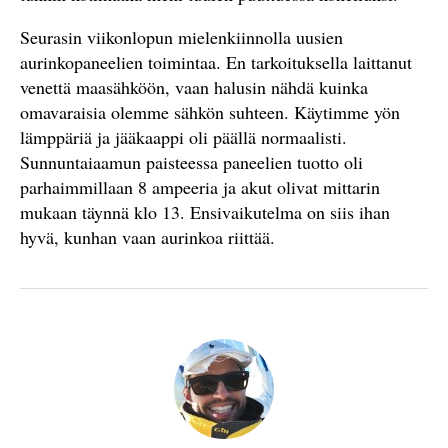
Seurasin viikonlopun mielenkiinnolla uusien
aurinkopaneelien toimintaa. En tarkoituksella laittanut
venettä maasähköön, vaan halusin nähdä kuinka
omavaraisia olemme sähkön suhteen. Käytimme yön
lämppäriä ja jääkaappi oli päällä normaalisti.
Sunnuntaiaamun paisteessa paneelien tuotto oli
parhaimmillaan 8 ampeeria ja akut olivat mittarin
mukaan täynnä klo 13. Ensivaikutelma on siis ihan
hyvä, kunhan vaan aurinkoa riittää.