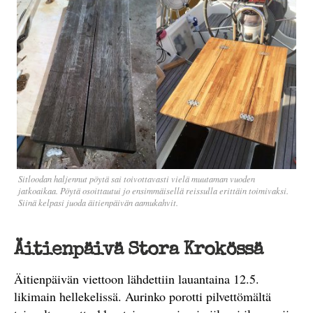
Sitloodan haljennut pöytä sai toivottavasti vielä muutaman vuoden
jatkoaikaa. Pöytä osoittautui jo ensimmäisellä reissulla erittäin toimivaksi.
Siinä kelpasi juoda äitienpäivän aamukahvit.
Äitienpäivä Stora Krokössä
Äitienpäivän viettoon lähdettiin lauantaina 12.5.
likimain hellekelissä. Aurinko porotti pilvettömältä