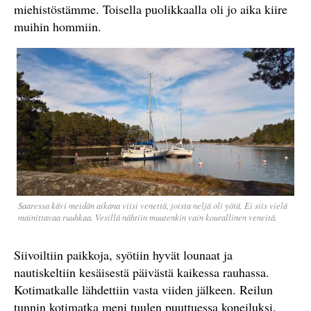
miehistöstämme. Toisella puolikkaalla oli jo aika kiire
muihin hommiin.
Saaressa kävi meidän aikana viisi venettä, joista neljä oli yötä. Ei siis vielä
mainittavaa ruuhkaa. Vesillä nähtiin muutenkin vain kourallinen veneitä.
Siivoiltiin paikkoja, syötiin hyvät lounaat ja
nautiskeltiin kesäisestä päivästä kaikessa rauhassa.
Kotimatkalle lähdettiin vasta viiden jälkeen. Reilun
tunnin kotimatka meni tuulen puuttuessa koneiluksi.