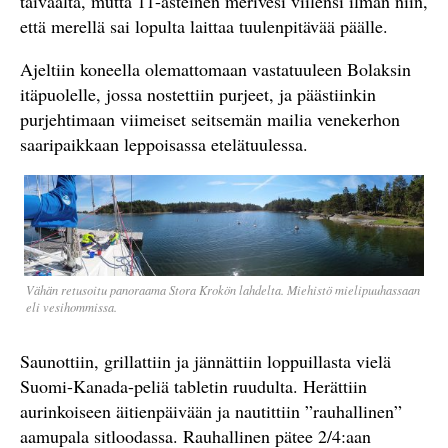
taivaalta, mutta 11-asteinen merivesi viilensi ilman niin,
että merellä sai lopulta laittaa tuulenpitävää päälle.
Ajeltiin koneella olemattomaan vastatuuleen Bolaksin
itäpuolelle, jossa nostettiin purjeet, ja päästiinkin
purjehtimaan viimeiset seitsemän mailia venekerhon
saaripaikkaan leppoisassa etelätuulessa.
Vähän retusoitu panoraama Stora Krokön lahdelta. Miehistö mielipuuhassaan
eli vesihommissa.
Saunottiin, grillattiin ja jännättiin loppuillasta vielä
Suomi-Kanada-peliä tabletin ruudulta. Herättiin
aurinkoiseen äitienpäivään ja nautittiin ”rauhallinen”
aamupala sitloodassa. Rauhallinen pätee 2/4:aan