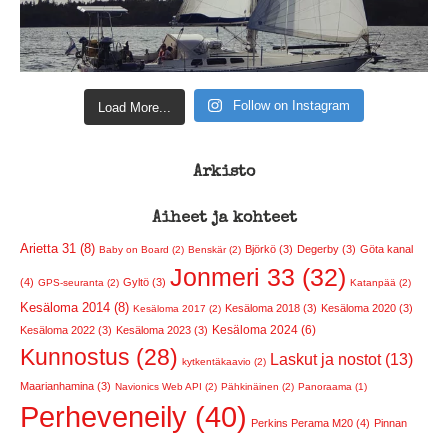
Follow on Instagram
Load More...
Arkisto
Aiheet ja kohteet
Arietta 31 (8)
Björkö (3)
Degerby (3)
Göta kanal
Baby on Board (2)
Benskär (2)
Jonmeri 33 (32)
(4)
Gyltö (3)
GPS-seuranta (2)
Katanpää (2)
Kesäloma 2014 (8)
Kesäloma 2018 (3)
Kesäloma 2020 (3)
Kesäloma 2017 (2)
Kesäloma 2024 (6)
Kesäloma 2022 (3)
Kesäloma 2023 (3)
Kunnostus (28)
Laskut ja nostot (13)
kytkentäkaavio (2)
Maarianhamina (3)
Navionics Web API (2)
Pähkinäinen (2)
Panoraama (1)
Perheveneily (40)
Perkins Perama M20 (4)
Pinnan