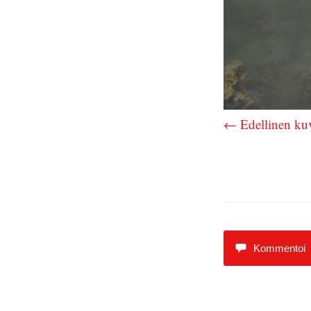
← Edellinen ku
Kommentoi