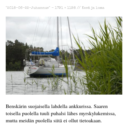
"2018-06-22-Juhannus" -
1791 × 1198
//
Kesä ja loma
Benskärin suojaisella lahdella ankkurissa. Saaren
toisella puolella tuuli puhalsi lähes myrskylukemissa,
mutta meidän puolella siitä ei ollut tietoakaan.