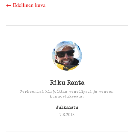
← Edellinen kuva
Riku Ranta
Perheenisä kirjoittaa veneilystä ja veneen
kunnostuksesta.
Julkaistu
7.8.2018