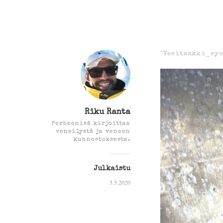
"Vesitankki_syo
Riku Ranta
Perheenisä kirjoittaa
veneilystä ja veneen
kunnostuksesta.
Julkaistu
5.5.2020