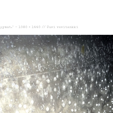
pymat." -
1080 × 1440
//
Uusi vesitankki