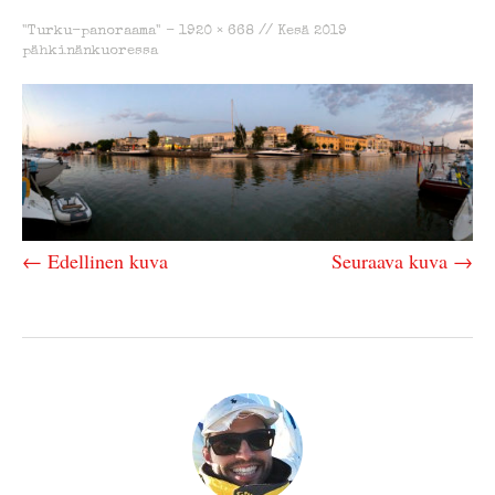
"Turku-panoraama" -
1920 × 668
//
Kesä 2019
pähkinänkuoressa
← Edellinen kuva
Seuraava kuva →