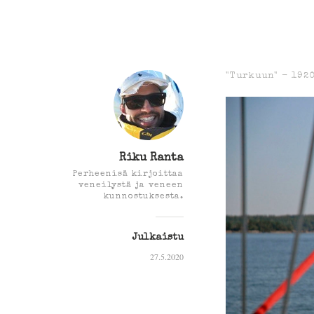
"Turkuun" -
1920
Riku Ranta
Perheenisä kirjoittaa
veneilystä ja veneen
kunnostuksesta.
Julkaistu
27.5.2020