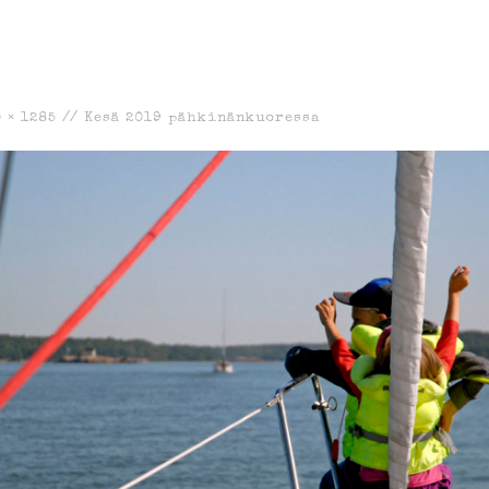
 × 1285
//
Kesä 2019 pähkinänkuoressa