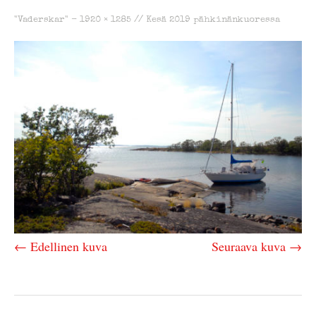
"Vaderskar" -
1920 × 1285
//
Kesä 2019 pähkinänkuoressa
← Edellinen kuva
Seuraava kuva →