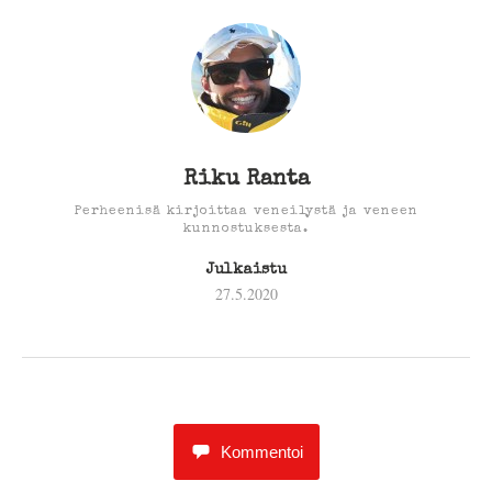
Riku Ranta
Perheenisä kirjoittaa veneilystä ja veneen
kunnostuksesta.
Julkaistu
27.5.2020
Kommentoi