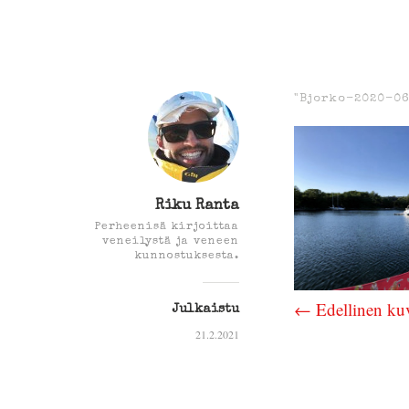
"Bjorko-2020-0
Riku Ranta
Perheenisä kirjoittaa
veneilystä ja veneen
kunnostuksesta.
← Edellinen ku
Julkaistu
21.2.2021