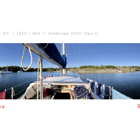
6-20" -
1920 × 494
//
Kesäloma 2020 (vko 1)
va
S