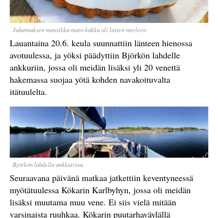
Juhannuksen mansikka-mato-kakku oli lasten mieleen.
Lauantaina 20.6. keula suunnattiin länteen hienossa
avotuulessa, ja yöksi päädyttiin Björkön lahdelle
ankkuriin, jossa oli meidän lisäksi yli 20 venettä
hakemassa suojaa yötä kohden navakoituvalta
itätuulelta.
Björkön lahdella ankkurissa.
Seuraavana päivänä matkaa jatkettiin keventyneessä
myötätuulessa Kökarin Karlbyhyn, jossa oli meidän
lisäksi muutama muu vene. Ei siis vielä mitään
varsinaista ruuhkaa. Kökarin puutarhaväylällä