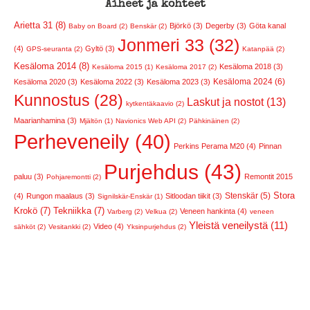
Aiheet ja kohteet
Arietta 31 (8)
Björkö (3)
Degerby (3)
Göta kanal
Baby on Board (2)
Benskär (2)
Jonmeri 33 (32)
(4)
Gyltö (3)
GPS-seuranta (2)
Katanpää (2)
Kesäloma 2014 (8)
Kesäloma 2018 (3)
Kesäloma 2015 (1)
Kesäloma 2017 (2)
Kesäloma 2024 (6)
Kesäloma 2020 (3)
Kesäloma 2022 (3)
Kesäloma 2023 (3)
Kunnostus (28)
Laskut ja nostot (13)
kytkentäkaavio (2)
Maarianhamina (3)
Mjältön (1)
Navionics Web API (2)
Pähkinäinen (2)
Perheveneily (40)
Perkins Perama M20 (4)
Pinnan
Purjehdus (43)
paluu (3)
Remontit 2015
Pohjaremontti (2)
Stora
Stenskär (5)
(4)
Rungon maalaus (3)
Sitloodan tiikit (3)
Signilskär-Enskär (1)
Krokö (7)
Tekniikka (7)
Veneen hankinta (4)
Varberg (2)
Velkua (2)
veneen
Yleistä veneilystä (11)
Video (4)
sähköt (2)
Vesitankki (2)
Yksinpurjehdus (2)