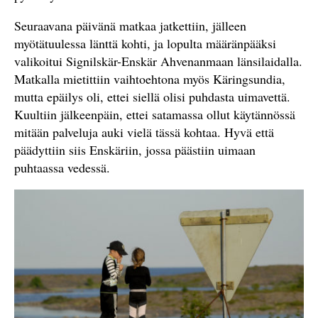
Seuraavana päivänä matkaa jatkettiin, jälleen
myötätuulessa länttä kohti, ja lopulta määränpääksi
valikoitui Signilskär-Enskär Ahvenanmaan länsilaidalla.
Matkalla mietittiin vaihtoehtona myös Käringsundia,
mutta epäilys oli, ettei siellä olisi puhdasta uimavettä.
Kuultiin jälkeenpäin, ettei satamassa ollut käytännössä
mitään palveluja auki vielä tässä kohtaa. Hyvä että
päädyttiin siis Enskäriin, jossa päästiin uimaan
puhtaassa vedessä.