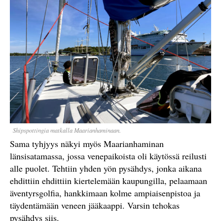
Shipspottingia matkalla Maarianhaminaan.
Sama tyhjyys näkyi myös Maarianhaminan
länsisatamassa, jossa venepaikoista oli käytössä reilusti
alle puolet. Tehtiin yhden yön pysähdys, jonka aikana
ehdittiin ehdittiin kiertelemään kaupungilla, pelaamaan
äventyrsgolfia, hankkimaan kolme ampiaisenpistoa ja
täydentämään veneen jääkaappi. Varsin tehokas
pysähdys siis.