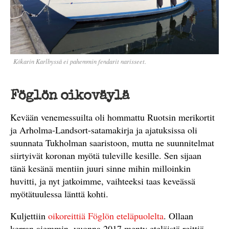
Kökarin Karlbyssä ei pahemmin fendarit narisseet.
Föglön oikoväylä
Kevään venemessuilta oli hommattu Ruotsin merikortit
ja Arholma-Landsort-satamakirja ja ajatuksissa oli
suunnata Tukholman saaristoon, mutta ne suunnitelmat
siirtyivät koronan myötä tuleville kesille. Sen sijaan
tänä kesänä mentiin juuri sinne mihin milloinkin
huvitti, ja nyt jatkoimme, vaihteeksi taas keveässä
myötätuulessa länttä kohti.
Kuljettiin
oikoreittiä Föglön eteläpuolelta
. Ollaan
kerran aiemmin, vuonna 2017 menty eteläistä reittiä,