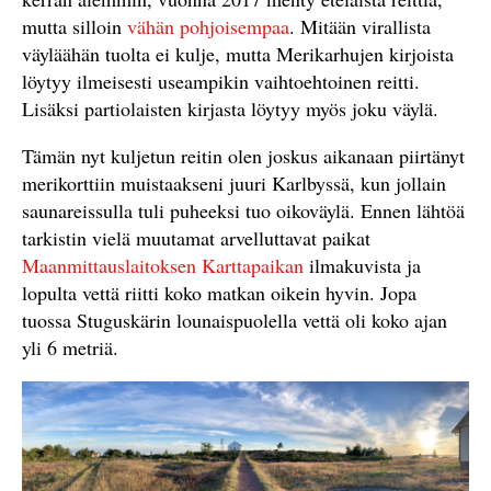
mutta silloin
vähän pohjoisempaa
. Mitään virallista
väyläähän tuolta ei kulje, mutta Merikarhujen kirjoista
löytyy ilmeisesti useampikin vaihtoehtoinen reitti.
Lisäksi partiolaisten kirjasta löytyy myös joku väylä.
Tämän nyt kuljetun reitin olen joskus aikanaan piirtänyt
merikorttiin muistaakseni juuri Karlbyssä, kun jollain
saunareissulla tuli puheeksi tuo oikoväylä. Ennen lähtöä
tarkistin vielä muutamat arvelluttavat paikat
Maanmittauslaitoksen Karttapaikan
ilmakuvista ja
lopulta vettä riitti koko matkan oikein hyvin. Jopa
tuossa Stuguskärin lounaispuolella vettä oli koko ajan
yli 6 metriä.