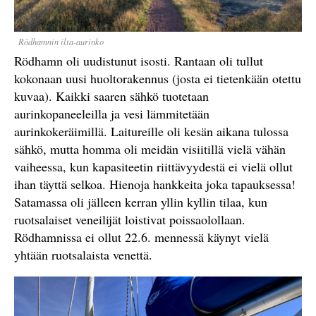
Rödhamnin ilta-aurinko
Rödhamn oli uudistunut isosti. Rantaan oli tullut
kokonaan uusi huoltorakennus (josta ei tietenkään otettu
kuvaa). Kaikki saaren sähkö tuotetaan
aurinkopaneeleilla ja vesi lämmitetään
aurinkokeräimillä. Laitureille oli kesän aikana tulossa
sähkö, mutta homma oli meidän visiitillä vielä vähän
vaiheessa, kun kapasiteetin riittävyydestä ei vielä ollut
ihan täyttä selkoa. Hienoja hankkeita joka tapauksessa!
Satamassa oli jälleen kerran yllin kyllin tilaa, kun
ruotsalaiset veneilijät loistivat poissaolollaan.
Rödhamnissa ei ollut 22.6. mennessä käynyt vielä
yhtään ruotsalaista venettä.