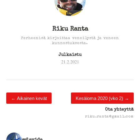
Riku Ranta
Perheenisä kirjoittaa veneilystä ja veneen
kunnostuksesta.
Julkaistu
21.2.2021
←
Aikainen kevät
Kesäloma 2020 (vko 2)
→
Ota yhteyttä
riku.ranta@gmail.com