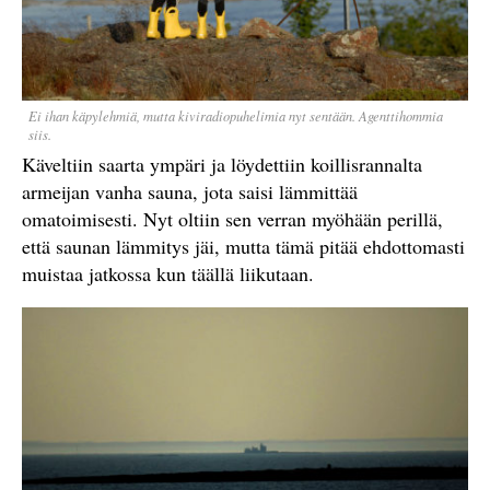
Ei ihan käpylehmiä, mutta kiviradiopuhelimia nyt sentään. Agenttihommia
siis.
Käveltiin saarta ympäri ja löydettiin koillisrannalta
armeijan vanha sauna, jota saisi lämmittää
omatoimisesti. Nyt oltiin sen verran myöhään perillä,
että saunan lämmitys jäi, mutta tämä pitää ehdottomasti
muistaa jatkossa kun täällä liikutaan.