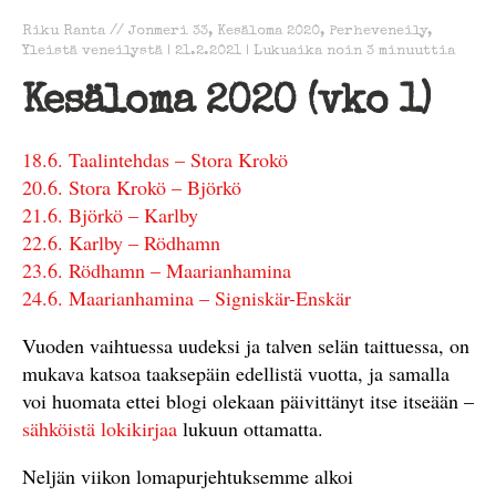
Riku Ranta
//
Jonmeri 33
,
Kesäloma 2020
,
Perheveneily
,
Yleistä veneilystä
|
21.2.2021
|
Lukuaika noin
3
minuuttia
Kesäloma 2020 (vko 1)
18.6. Taalintehdas – Stora Krokö
20.6. Stora Krokö – Björkö
21.6. Björkö – Karlby
22.6. Karlby – Rödhamn
23.6. Rödhamn – Maarianhamina
24.6. Maarianhamina – Signiskär-Enskär
Vuoden vaihtuessa uudeksi ja talven selän taittuessa, on
mukava katsoa taaksepäin edellistä vuotta, ja samalla
voi huomata ettei blogi olekaan päivittänyt itse itseään –
sähköistä lokikirjaa
lukuun ottamatta.
Neljän viikon lomapurjehtuksemme alkoi