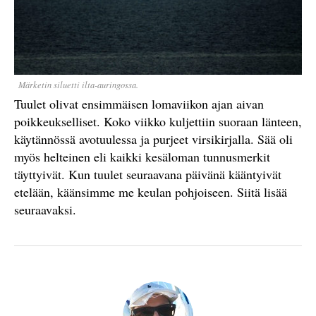
Märketin siluetti ilta-auringossa.
Tuulet olivat ensimmäisen lomaviikon ajan aivan
poikkeukselliset. Koko viikko kuljettiin suoraan länteen,
käytännössä avotuulessa ja purjeet virsikirjalla. Sää oli
myös helteinen eli kaikki kesäloman tunnusmerkit
täyttyivät. Kun tuulet seuraavana päivänä kääntyivät
etelään, käänsimme me keulan pohjoiseen. Siitä lisää
seuraavaksi.