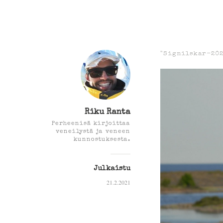
"Signilskar-20
Riku Ranta
Perheenisä kirjoittaa
veneilystä ja veneen
kunnostuksesta.
Julkaistu
21.2.2021