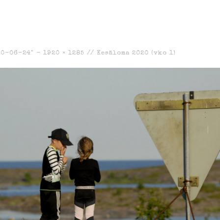
20-06-24" -
1920 × 1285
//
Kesäloma 2020 (vko 1)