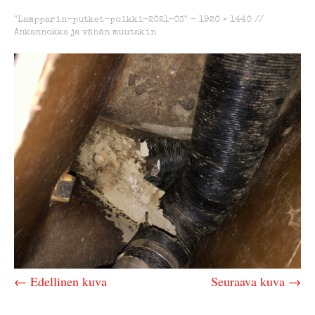
"Lampparin-putket-poikki-2021-03" -
1920 × 1440
//
Ankannokka ja vähän muutakin
← Edellinen kuva
Seuraava kuva →