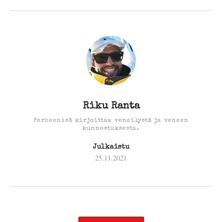
Riku Ranta
Perheenisä kirjoittaa veneilystä ja veneen
kunnostuksesta.
Julkaistu
25.11.2021