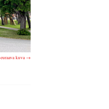
euraava kuva →