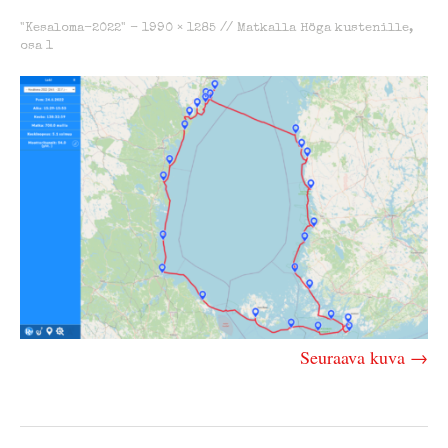
"Kesaloma-2022" -
1990 × 1285
//
Matkalla Höga kustenille,
osa 1
Seuraava kuva →