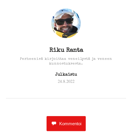
Riku Ranta
Perheenisä kirjoittaa veneilystä ja veneen
kunnostuksesta.
Julkaistu
24.8.2022
Kommentoi