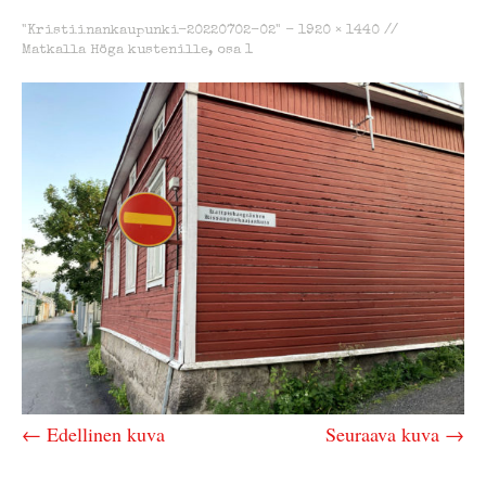
"Kristiinankaupunki-20220702-02" -
1920 × 1440
//
Matkalla Höga kustenille, osa 1
← Edellinen kuva
Seuraava kuva →