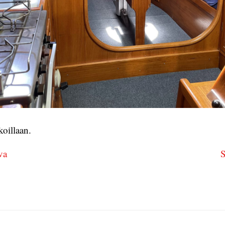
oillaan.
va
S