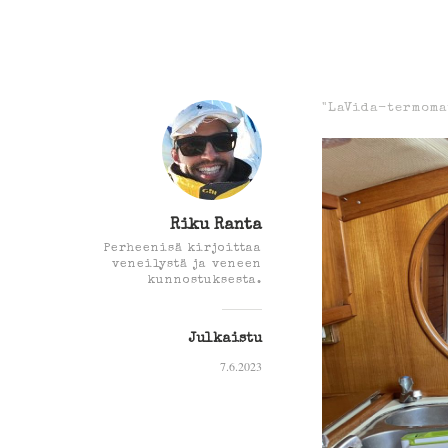
"LaVida-termoma
Riku Ranta
Perheenisä kirjoittaa
veneilystä ja veneen
kunnostuksesta.
Julkaistu
7.6.2023