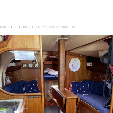
tot-01" -
1920 × 1440
//
Kesä on täällä!