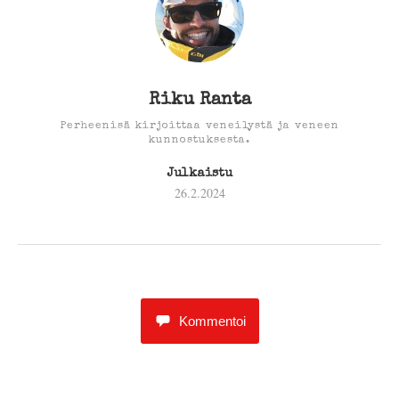
Riku Ranta
Perheenisä kirjoittaa veneilystä ja veneen
kunnostuksesta.
Julkaistu
26.2.2024
Kommentoi