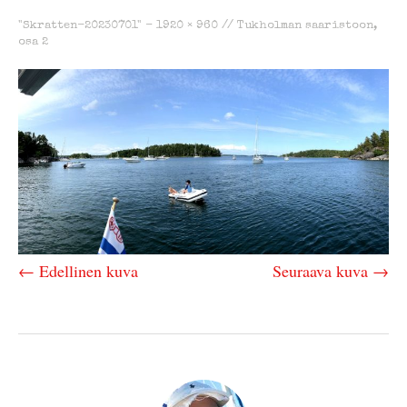
"Skratten-20230701" -
1920 × 960
//
Tukholman saaristoon,
osa 2
← Edellinen kuva
Seuraava kuva →