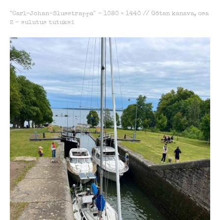
"Carl-Johan-Slusstrappa" -
1080 × 1440
//
Götan kanava, osa
2 – sulutus tutuksi