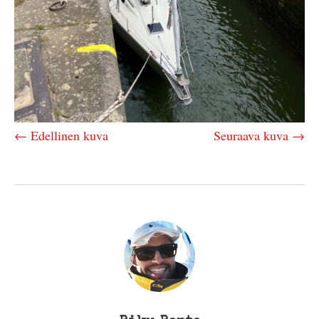
← Edellinen kuva
Seuraava kuva →