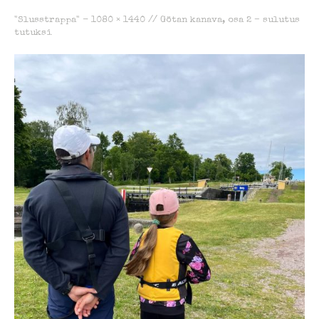
"Slusstrappa" -
1080 × 1440
//
Götan kanava, osa 2 – sulutus
tutuksi