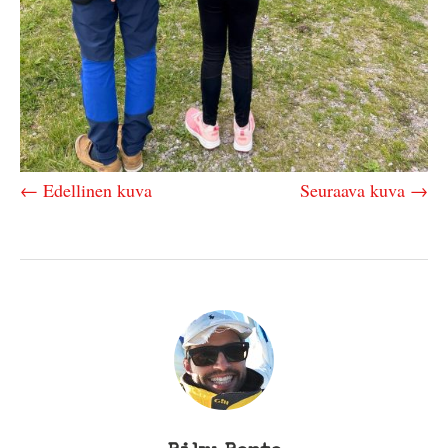
← Edellinen kuva
Seuraava kuva →