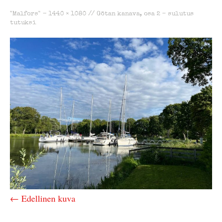
"Malfors" -
1440 × 1080
//
Götan kanava, osa 2 – sulutus
tutuksi
← Edellinen kuva