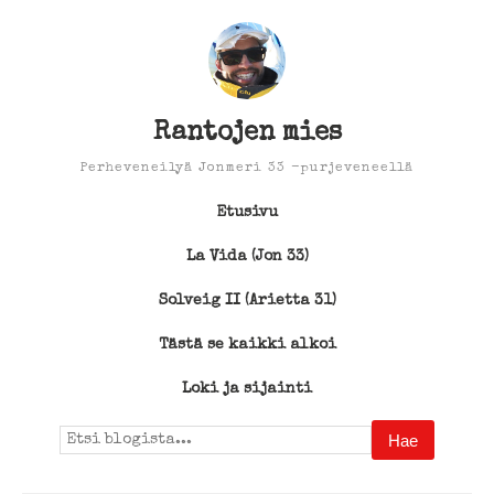
Rantojen mies
Perheveneilyä Jonmeri 33 -purjeveneellä
Etusivu
La Vida (Jon 33)
Solveig II (Arietta 31)
Tästä se kaikki alkoi
Loki ja sijainti
Search
for: