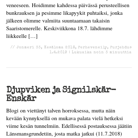
veneeseen. Hoidimme kahdessa päivässä perusteellisen
bunkrauksen ja pesimme likapyykit puhtaiksi, jonka
jälkeen olimme valmiita suuntaamaan takaisin
Saaristomerelle. Keskiviikkona 18.7. lähdimme
liikkeelle […]
//
Jonmeri 33
,
Kesäloma 2018
,
Perheveneily
,
Purjehdus
1.4.2019
|
Lukuaika noin
3
minuuttia
Djupviken ja Signilskär-
Enskär
Blogi on viettänyt talven horroksessa, mutta näin
kevään kynnyksellä on mukava palata vielä hetkeksi
viime kesän tunnelmiin. Edellisessä postauksessa jäätiin
Länsmansgrundetiin, josta matka jatkui (11.7.2018)