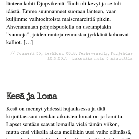
länteen kohti Djupvikeniä. Tuuli oli kevyt ja se tuli
idästä. Emme suunnanneet suoraan länteen, vaan
kuljimme vaihtoehtoista maisemareittiä pitkin.
Ahvenanmaan pohjoispuolella on useampiakin
”vuonoja”, joiden rantoja reunustaa jyrkkänä kohoavat
kalliot. […]
//
Jonmeri 33
,
Kesäloma 2018
,
Perheveneily
,
Purjehdus
12.3.2019
|
Lukuaika noin
3
minuuttia
Kesä ja loma
Kesä on mennyt yhdessä hujauksessa ja tätä
kirjoittaessani meidän aikuisten lomat on jo lomittu.
Lapset sentään saavat lomailla vielä tämän viikon,
mutta ensi viikolla alkaa meilläkin uusi vaihe elämässä,