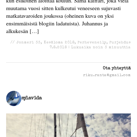
kun esikoinen aloittaa koulun. Sama kaiffari, joka vielä
muutama vuosi sitten kulkeutui veneeseen sujuvasti
matkatavaroiden joukossa (oheinen kuva on yksi
ensimmäisistä blogiin ladatuista). Juhannus ja
alkukesän […]
//
Jonmeri 33
,
Kesäloma 2018
,
Perheveneily
,
Purjehdus
7.8.2018
|
Lukuaika noin
3
minuuttia
Ota yhteyttä
riku.ranta@gmail.com
sylavida