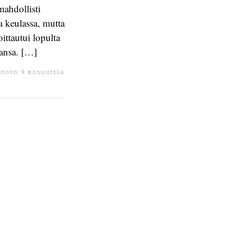
mahdollisti
a keulassa, mutta
ittautui lopulta
ansa. […]
 noin
4
minuuttia