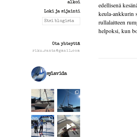
alkoi
edellisenä kesän
Loki ja sijainti
keula-ankkurin s
Search
rullalaitteen ru
for:
helpoksi, kun b
Ota yhteyttä
riku.ranta@gmail.com
sylavida