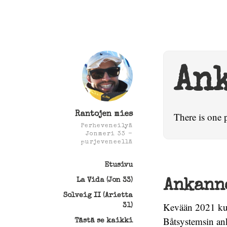
An
Rantojen mies
There is one 
Perheveneilyä
Jonmeri 33 -
purjeveneellä
Etusivu
La Vida (Jon 33)
Ankann
Solveig II (Arietta
Kevään 2021 kun
31)
Båtsystemsin an
Tästä se kaikki