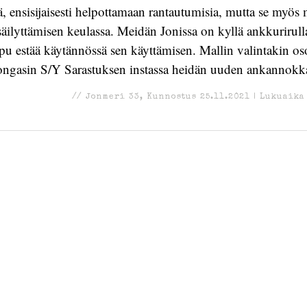
ä, ensisijaisesti helpottamaan rantautumisia, mutta se myös 
äilyttämisen keulassa. Meidän Jonissa on kyllä ankkurirull
mpu estää käytännössä sen käyttämisen. Mallin valintakin oso
ongasin S/Y Sarastuksen instassa heidän uuden ankannokk
//
Jonmeri 33
,
Kunnostus
25.11.2021
|
Lukuaika