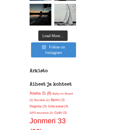
Load More...
Follow on
Instagram
Arkisto
Aiheet ja kohteet
Arietta 31 (8)
Baby on Board
Björkö (3)
(2)
Benskär (2)
Degerby (3)
Göta kanal (4)
Gyltö (3)
GPS-seuranta (2)
Jonmeri 33