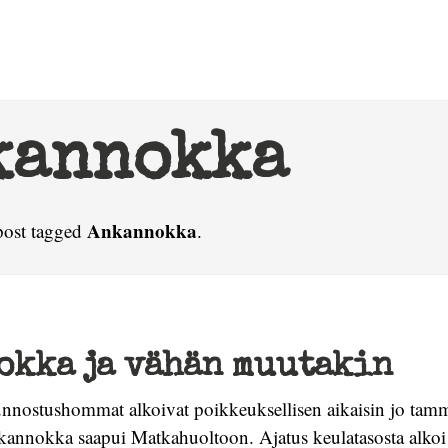
kannokka
Ankannokka
post tagged
.
okka ja vähän muutakin
nostushommat alkoivat poikkeuksellisen aikaisin jo tam
kannokka saapui Matkahuoltoon. Ajatus keulatasosta alko