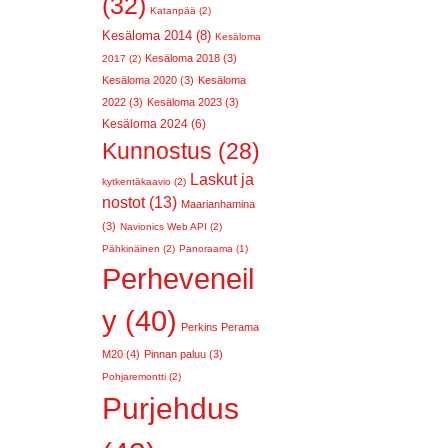
(32)
Katanpää (2)
Kesäloma 2014 (8)
Kesäloma
Kesäloma 2018 (3)
2017 (2)
Kesäloma 2020 (3)
Kesäloma
2022 (3)
Kesäloma 2023 (3)
Kesäloma 2024 (6)
Kunnostus (28)
Laskut ja
kytkentäkaavio (2)
nostot (13)
Maarianhamina
(3)
Navionics Web API (2)
Pähkinäinen (2)
Panoraama (1)
Perheveneil
y (40)
Perkins Perama
M20 (4)
Pinnan paluu (3)
Pohjaremontti (2)
Purjehdus