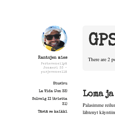
GP
Rantojen mies
There are 2 p
Perheveneilyä
Jonmeri 33 -
purjeveneellä
Etusivu
La Vida (Jon 33)
Loma ja
Solveig II (Arietta
Palasimme reilun
31)
lähtenyt käyntii
Tästä se kaikki