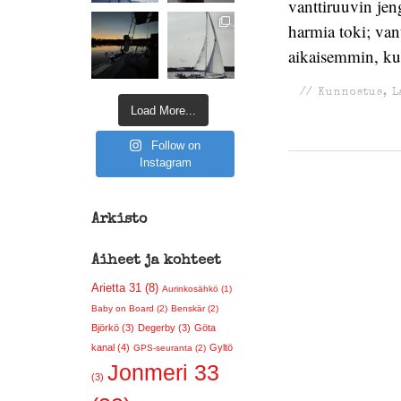
vanttiruuvin jen
harmia toki; van
aikaisemmin, ku
//
Kunnostus
,
L
Load More...
Follow on
Instagram
Arkisto
Aiheet ja kohteet
Arietta 31 (8)
Aurinkosähkö (1)
Baby on Board (2)
Benskär (2)
Björkö (3)
Degerby (3)
Göta
kanal (4)
Gyltö
GPS-seuranta (2)
Jonmeri 33
(3)