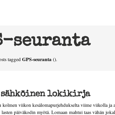
S-seuranta
GPS-seuranta
osts tagged
().
 sähköinen lokikirja
 kolmen viikon kesälomapurjehdukselta viime viikolla ja a
n lasten päiväkodin myötä. Lomaan mahtui taas vähän jokala