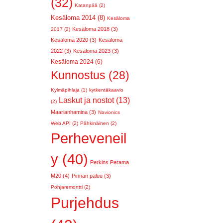
(32)
Katanpää (2)
Kesäloma 2014 (8)
Kesäloma
Kesäloma 2018 (3)
2017 (2)
Kesäloma 2020 (3)
Kesäloma
2022 (3)
Kesäloma 2023 (3)
Kesäloma 2024 (6)
Kunnostus (28)
Kylmäpihlaja (1)
kytkentäkaavio
Laskut ja nostot (13)
(2)
Maarianhamina (3)
Navionics
Web API (2)
Pähkinäinen (2)
Perheveneil
y (40)
Perkins Perama
M20 (4)
Pinnan paluu (3)
Pohjaremontti (2)
Purjehdus