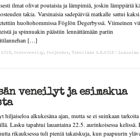
esti ilmat olivat poutaisia ja lämpimiä, joskin lämppäriä kä
osteuden takia. Varsinaisia sadepäiviä matkalle sattui kaksi,
etettiin huoltohommissa Föglön Degerbyssä. Viimeinen vii
lteistä ja spinnuakin päästiin lennättämään pariin
litilannehan […]
 2016
,
Perheveneily
,
Purjehdus
,
Tekniikka
5.8.2016
|
Lukuaika
än veneilyt ja esimakua
sta
t hiljaiseloa alkukesäna ajan, mutta se ei suinkaan tarkoita
sillä. Lasku tapahtui lauantaina 22.5. aurinkoisessa kelissä
 mutta rikauksessa tuli pieniä takaiskuja, kun paapuurin yläv