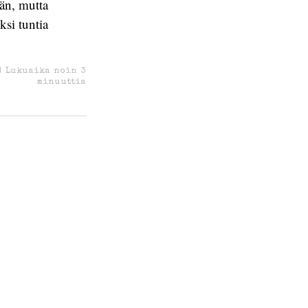
ään, mutta
ksi tuntia
|
Lukuaika noin
3
minuuttia