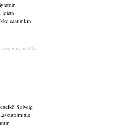
ytettiin
 joista
kko saatiinkin
 noin
4
minuuttia
 etteikö Solveig
. Laskutoimitus
antin