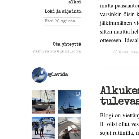
alkoi
mutta pääsääntöis
Loki ja sijainti
varsinkin öisin k
Search
jälkimmäinen vi
for:
sitten nauttia he
otteeseen. Ideaa
Ota yhteyttä
riku.ranta@gmail.com
//
Kesäloma
sylavida
Alkukes
tuleva
Blogi on viettäny
II olisi ollut ve
sujui rutiinilla,