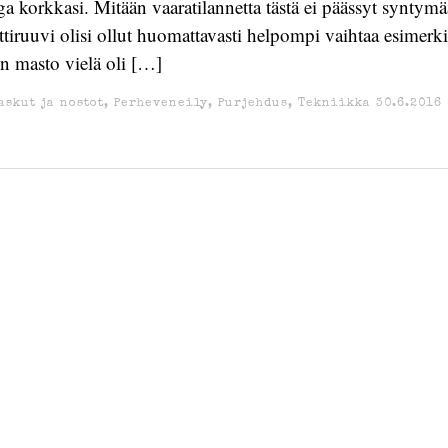
ga korkkasi. Mitään vaaratilannetta tästä ei päässyt syntym
ttiruuvi olisi ollut huomattavasti helpompi vaihtaa esimerki
n masto vielä oli […]
askut ja nostot
,
Perheveneily
,
Purjehdus
,
Tekniikka
30.6.2016