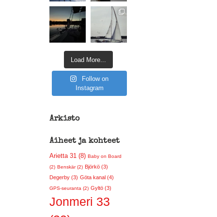
Load More...
Follow on
Instagram
Arkisto
Aiheet ja kohteet
Arietta 31 (8)
Baby on Board
Björkö (3)
(2)
Benskär (2)
Degerby (3)
Göta kanal (4)
Gyltö (3)
GPS-seuranta (2)
Jonmeri 33