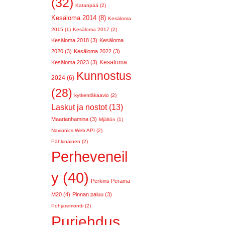
(32)
Katanpää (2)
Kesäloma 2014 (8)
Kesäloma
2015 (1)
Kesäloma 2017 (2)
Kesäloma 2018 (3)
Kesäloma
2020 (3)
Kesäloma 2022 (3)
Kesäloma
Kesäloma 2023 (3)
Kunnostus
2024 (6)
(28)
kytkentäkaavio (2)
Laskut ja nostot (13)
Maarianhamina (3)
Mjältön (1)
Navionics Web API (2)
Pähkinäinen (2)
Perheveneil
y (40)
Perkins Perama
M20 (4)
Pinnan paluu (3)
Pohjaremontti (2)
Purjehdus