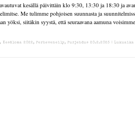
t avautuvat kesällä päivittäin klo 9:30, 13:30 ja 18:30 ja av
helimitse. Me tulimme pohjoisen suunnasta ja suunnitelmis
aan yöksi, siitäkin syystä, että seuraavana aamuna voisimm
,
Kesäloma 2022
,
Perheveneily
,
Purjehdus
20.2.2023
|
Lukuaika