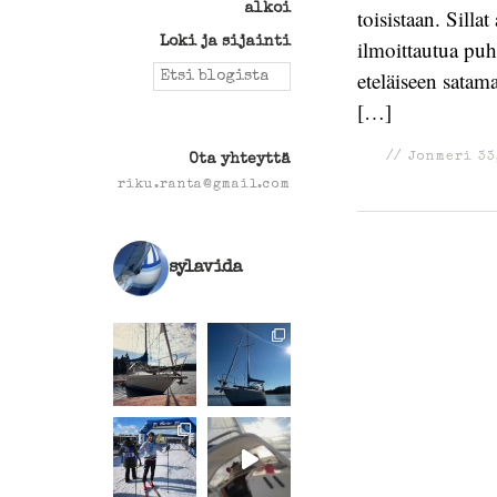
alkoi
toisistaan. Silla
Loki ja sijainti
ilmoittautua pu
Search
eteläiseen satam
for:
[…]
//
Jonmeri 33
Ota yhteyttä
riku.ranta@gmail.com
sylavida