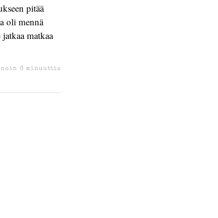
aukseen pitää
sa oli mennä
e jatkaa matkaa
 noin
6
minuuttia