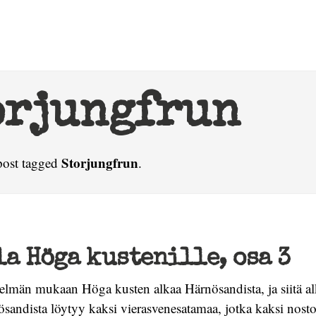
orjungfrun
Storjungfrun
post tagged
.
a Höga kustenille, osa 3
telmän mukaan Höga kusten alkaa Härnösandista, ja siitä al
sandista löytyy kaksi vierasvenesatamaa, jotka kaksi nostos