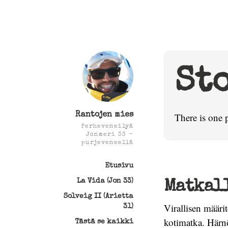
St
Rantojen mies
There is one 
Perheveneilyä
Jonmeri 33 -
purjeveneellä
Etusivu
La Vida (Jon 33)
Matkall
Solveig II (Arietta
Virallisen määri
31)
kotimatka. Härnö
Tästä se kaikki