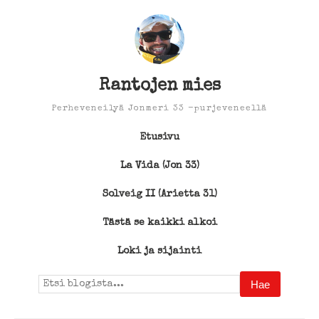
Rantojen mies
Perheveneilyä Jonmeri 33 -purjeveneellä
Etusivu
La Vida (Jon 33)
Solveig II (Arietta 31)
Tästä se kaikki alkoi
Loki ja sijainti
Search
for: