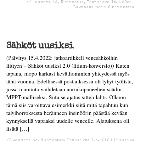
//
Jonmeri 33
,
Kunnostus
,
Tekniikka
15.4.2022
|
Lukuaika noin
8
minuuttia
Sähköt uusiksi
(Päivitys 15.4.2022: jatkoartikkeli venesähköihin
liittyen – Sähköt uusiksi 2.0 (litium-konversio)) Kuten
tapana, mopo karkasi keväthommien yhteydessä myös
tänä vuonna. Edellisessä postauksessa oli lyhyt työlista,
jossa maininta vaihdetaan aurinkopaneelien säädin
MPPT-malliseksi. Siitä se ajatus sitten lähti. Olkoon
tämä siis varoittava esimerkki siitä mitä tapahtuu kun
talvihorroksesta heränneen insinöörin päästää kevään
kynnyksellä vapaaksi uudelle veneelle. Ajatuksena oli
lisätä […]
//
Jonmeri 33
,
Kunnostus
,
Tekniikka
1.5.2018
|
Lukuaika