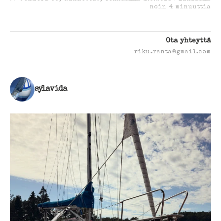
noin
4
minuuttia
Ota yhteyttä
riku.ranta@gmail.com
sylavida