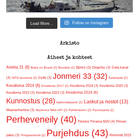
Follow on Instagram
Load More...
Arkisto
Aiheet ja kohteet
Arietta 31 (8)
Björkö (3)
Degerby (3)
Göta kanal
Baby on Board (2)
Benskär (2)
Jonmeri 33 (32)
(4)
Gyltö (3)
GPS-seuranta (2)
Katanpää (2)
Kesäloma 2014 (8)
Kesäloma 2018 (3)
Kesäloma 2020 (3)
Kesäloma 2017 (2)
Kesäloma 2024 (6)
Kesäloma 2022 (3)
Kesäloma 2023 (3)
Kunnostus (28)
Laskut ja nostot (13)
kytkentäkaavio (2)
Maarianhamina (3)
Navionics Web API (2)
Pähkinäinen (2)
Panoraama (1)
Perheveneily (40)
Perkins Perama M20 (4)
Pinnan
Purjehdus (43)
paluu (3)
Remontit 2015
Pohjaremontti (2)