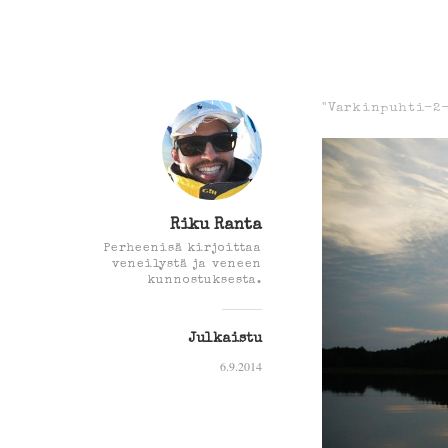
"Varkinpuhti-2
Riku Ranta
Perheenisä kirjoittaa
veneilystä ja veneen
kunnostuksesta.
Julkaistu
6.9.2014