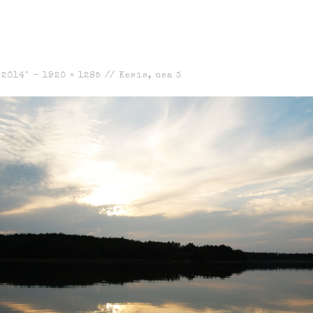
-2014" -
1920 × 1285
//
Kesis, osa 3