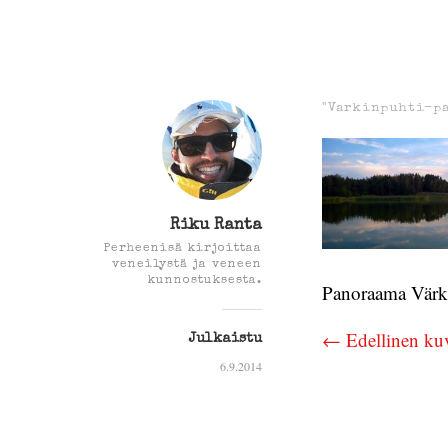
"Varkinpuhti-p
Riku Ranta
Perheenisä kirjoittaa
veneilystä ja veneen
kunnostuksesta.
Panoraama Värki
← Edellinen ku
Julkaistu
6.9.2014