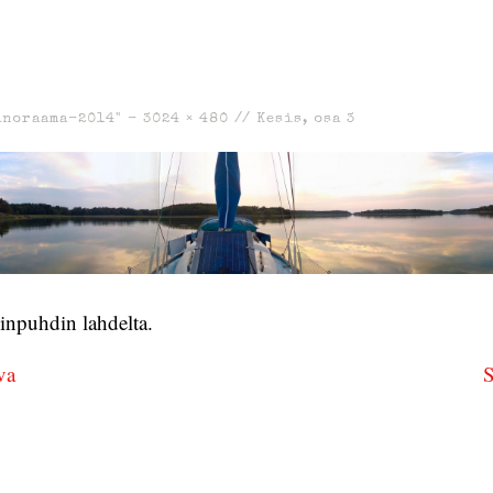
anoraama-2014" -
3024 × 480
//
Kesis, osa 3
npuhdin lahdelta.
va
S