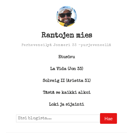
Rantojen mies
Perheveneilyä Jonmeri 33 -purjeveneellä
Etusivu
La Vida (Jon 33)
Solveig II (Arietta 31)
Tästä se kaikki alkoi
Loki ja sijainti
Search
for: