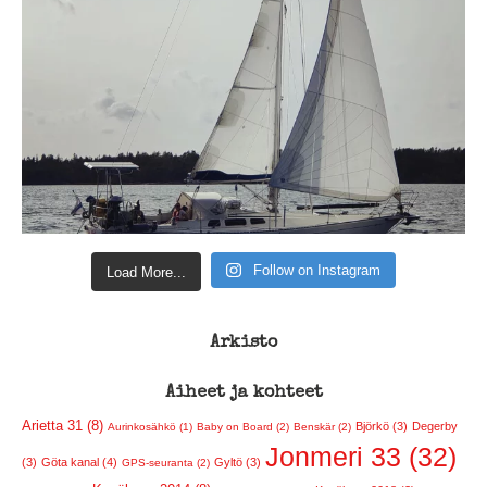
Follow on Instagram
Load More...
Arkisto
Aiheet ja kohteet
Arietta 31 (8)
Björkö (3)
Degerby
Aurinkosähkö (1)
Baby on Board (2)
Benskär (2)
Jonmeri 33 (32)
(3)
Göta kanal (4)
Gyltö (3)
GPS-seuranta (2)