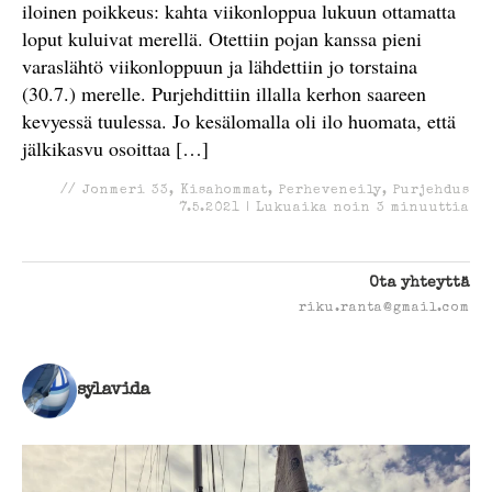
iloinen poikkeus: kahta viikonloppua lukuun ottamatta
loput kuluivat merellä. Otettiin pojan kanssa pieni
varaslähtö viikonloppuun ja lähdettiin jo torstaina
(30.7.) merelle. Purjehdittiin illalla kerhon saareen
kevyessä tuulessa. Jo kesälomalla oli ilo huomata, että
jälkikasvu osoittaa […]
//
Jonmeri 33
,
Kisahommat
,
Perheveneily
,
Purjehdus
7.5.2021
|
Lukuaika noin
3
minuuttia
Ota yhteyttä
riku.ranta@gmail.com
sylavida