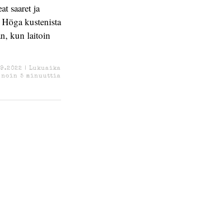
t saaret ja
s Höga kustenista
n, kun laitoin
.9.2022
|
Lukuaika
noin
5
minuuttia