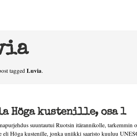
via
Luvia
post tagged
.
a Höga kustenille, osa 1
apurjehdus suuntautui Ruotsin itärannikolle, tarkemmin o
e eli Höga kustenille, jonka uniikki saaristo kuuluu UNE