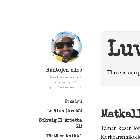
Lu
Rantojen mies
There is one 
Perheveneilyä
Jonmeri 33 -
purjeveneellä
Etusivu
La Vida (Jon 33)
Matkall
Solveig II (Arietta
Tämän kesän lom
31)
Korkearannikoll
Tästä se kaikki