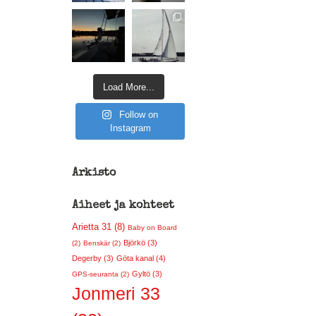
Load More...
Follow on
Instagram
Arkisto
Aiheet ja kohteet
Arietta 31 (8)
Baby on Board
Björkö (3)
(2)
Benskär (2)
Degerby (3)
Göta kanal (4)
Gyltö (3)
GPS-seuranta (2)
Jonmeri 33