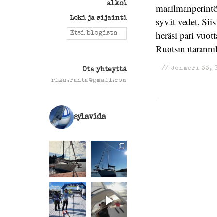
alkoi
maailmanperintöl
Loki ja sijainti
syvät vedet. Sii
Search
heräsi pari vuot
for:
Ruotsin itäranni
//
Jonmeri 33
,
Ota yhteyttä
riku.ranta@gmail.com
sylavida