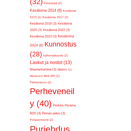
(32)
Katanpää (2)
Kesäloma 2014 (8)
Kesäloma
2015 (1)
Kesäloma 2017 (2)
Kesäloma 2018 (3)
Kesäloma
2020 (3)
Kesäloma 2022 (3)
Kesäloma
Kesäloma 2023 (3)
Kunnostus
2024 (6)
(28)
kytkentäkaavio (2)
Laskut ja nostot (13)
Maarianhamina (3)
Mjältön (1)
Navionics Web API (2)
Pähkinäinen (2)
Perheveneil
y (40)
Perkins Perama
M20 (4)
Pinnan paluu (3)
Pohjaremontti (2)
Purjehdus