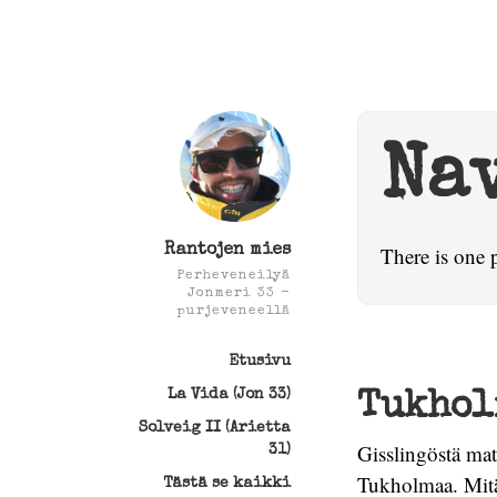
Na
Rantojen mies
There is one 
Perheveneilyä
Jonmeri 33 -
purjeveneellä
Etusivu
La Vida (Jon 33)
Tukholm
Solveig II (Arietta
Gisslingöstä matk
31)
Tukholmaa. Mitää
Tästä se kaikki