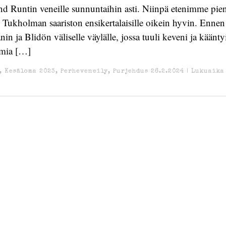
nd Runtin veneille sunnuntaihin asti. Niinpä etenimme pien
 Tukholman saariston ensikertalaisille oikein hyvin. Enne
n ja Blidön väliselle väylälle, jossa tuuli keveni ja käänty
mia […]
,
Kesäloma 2023
,
Perheveneily
,
Purjehdus
26.2.2024
|
Lukuaika