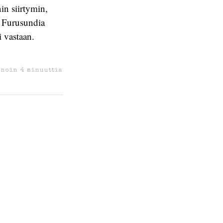
in siirtymin,
n Furusundia
i vastaan.
 noin
4
minuuttia