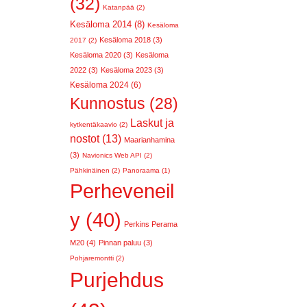
(32)
Katanpää (2)
Kesäloma 2014 (8)
Kesäloma
Kesäloma 2018 (3)
2017 (2)
Kesäloma 2020 (3)
Kesäloma
2022 (3)
Kesäloma 2023 (3)
Kesäloma 2024 (6)
Kunnostus (28)
Laskut ja
kytkentäkaavio (2)
nostot (13)
Maarianhamina
(3)
Navionics Web API (2)
Pähkinäinen (2)
Panoraama (1)
Perheveneil
y (40)
Perkins Perama
M20 (4)
Pinnan paluu (3)
Pohjaremontti (2)
Purjehdus