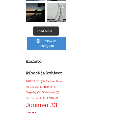
Load More...
Follow on
Instagram
Arkisto
Aiheet ja kohteet
Arietta 31 (8)
Baby on Board
Björkö (3)
(2)
Benskär (2)
Degerby (3)
Göta kanal (4)
Gyltö (3)
GPS-seuranta (2)
Jonmeri 33