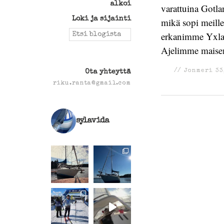
alkoi
varattuina Gotla
Loki ja sijainti
mikä sopi meille
Search
erkanimme Yxlani
for:
Ajelimme maise
//
Jonmeri 33
Ota yhteyttä
riku.ranta@gmail.com
sylavida