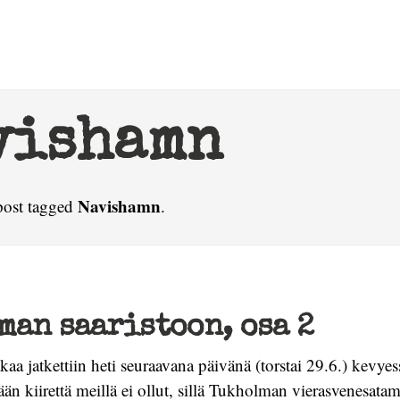
vishamn
Navishamn
post tagged
.
an saaristoon, osa 2
aa jatkettiin heti seuraavana päivänä (torstai 29.6.) kevyes
n kiirettä meillä ei ollut, sillä Tukholman vierasvenesatam